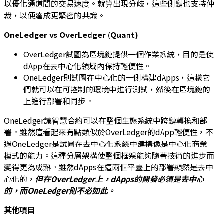
以優化通道間的交易速度。就算出現分歧，這些側鏈也支持仲
裁，以便達成更緊密的共識。
OneLedger vs OverLedger (Quant)
OverLedger試圖為區塊鏈提供一個作業系統，目的是使
dApp在去中心化領域內保持輕便性。
OneLedger則試圖在中心化的一側構建dApps，這樣它
們就可以在可控制的環境中進行測試，然後在區塊鏈的
上進行部署和同步。
OneLedger讓智慧合約可以在整個生態系統中跨鏈轉換和部
署。雖然這看起來有點類似於OverLedger的dApp輕便性，不
過OneLedger是試圖在去中心化系統中建構像是中心化商業
模式的能力。這種分層架構使整個框架能夠隨著技術的進步而
變得更為成熟。雖然dApps在這兩個平臺上的部署顯然是去中
心化的，
但在
OverLedger
上，
dApps
的開發必須是去中心
的，而
OneLedger
則不必如此。
其他項目