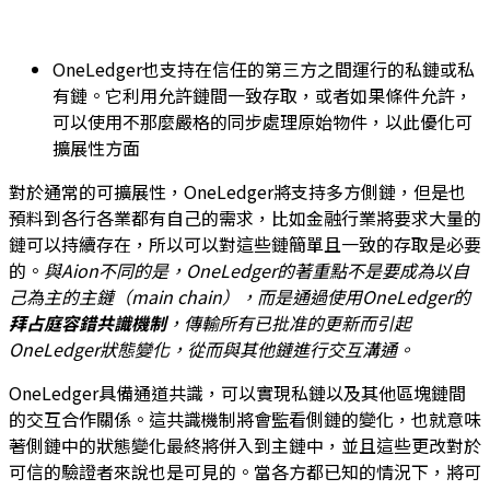
OneLedger也支持在信任的第三方之間運行的私鏈或私
有鏈。它利用允許鏈間一致存取，或者如果條件允許，
可以使用不那麼嚴格的同步處理原始物件，以此優化可
擴展性方面
對於通常的可擴展性，OneLedger將支持多方側鏈，但是也
預料到各行各業都有自己的需求，比如金融行業將要求大量的
鏈可以持續存在，所以可以對這些鏈簡單且一致的存取是必要
的。
與
Aion
不同的是，
OneLedger
的著重點不是要成為以自
己為主的主鏈（
main chain
），而是通過使用
OneLedger
的
拜占庭容錯共識機制
，傳輸所有已批准的更新而引起
OneLedger
狀態變化，從而與其他鏈進行交互溝通。
OneLedger具備通道共識，可以實現私鏈以及其他區塊鏈間
的交互合作關係。這共識機制將會監看側鏈的變化，也就意味
著側鏈中的狀態變化最終將併入到主鏈中，並且這些更改對於
可信的驗證者來說也是可見的。當各方都已知的情況下，將可