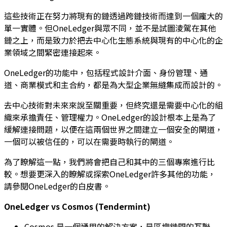
這些技術正在努力將現有的鏈透過跨鏈技術而達到一個龐大的
單一實體。但OneLedger與眾不同，並不是試圖淩駕在其他
鏈之上，而是致力於把去中心化生態系統與現有的中心化的企
業領域之間緊密連接起來。
OneLedger的功能中，包括程式設計介面、身份管理、通
道、商業模式和主合約，都是為大型企業無縫集成而設計的。
去中心技術對未來來說至關重要，但終究還是需要中心化的組
織來承擔責任、管理權力。OneLedger的設計根本上是為了
緩解連接問題，以便在這兩個世界之間建立一個安全的閘道，
一個可以被信任的，可以在需要時執行的閘道。
為了瞭解這一點，我們將會把自己和其中的三個專案進行比
較。想要更深入的瞭解或探索OneLedger許多其他的功能，
請參閱OneLedger的白皮書。
OneLedger vs Cosmos (Tendermint)
Cosmos 是一個通用的解決方案，是區塊鏈間的互聯