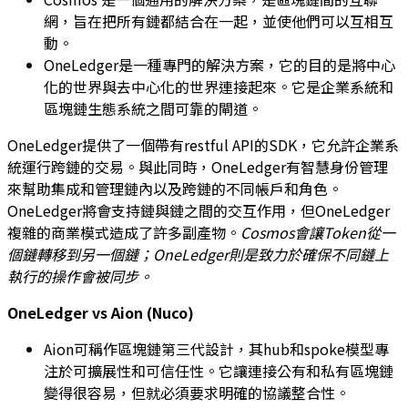
網，旨在把所有鏈都結合在一起，並使他們可以互相互
動。
OneLedger是一種專門的解決方案，它的目的是將中心
化的世界與去中心化的世界連接起來。它是企業系統和
區塊鏈生態系統之間可靠的閘道。
OneLedger提供了一個帶有restful API的SDK，它允許企業系
統運行跨鏈的交易。與此同時，OneLedger有智慧身份管理
來幫助集成和管理鏈內以及跨鏈的不同帳戶和角色。
OneLedger將會支持鏈與鏈之間的交互作用，但OneLedger
複雜的商業模式造成了許多副產物。
Cosmos
會讓
Token
從一
個鏈轉移到另一個鏈；
OneLedger
則是致力於確保不同鏈上
執行的操作會被同步。
OneLedger vs Aion (Nuco)
Aion可稱作區塊鏈第三代設計，其hub和spoke模型專
注於可擴展性和可信任性。它讓連接公有和私有區塊鏈
變得很容易，但就必須要求明確的協議整合性。