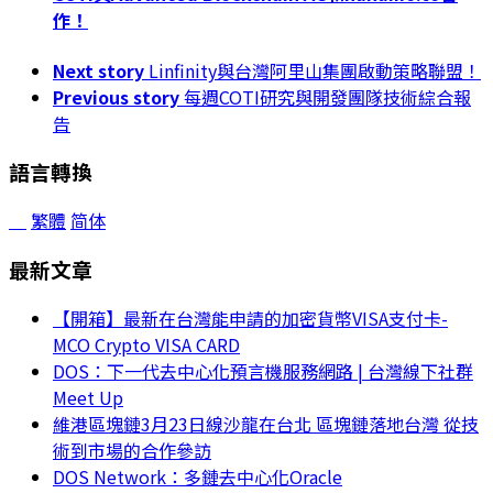
作！
Next story
Linfinity與台灣阿里山集團啟動策略聯盟！
Previous story
每週COTI研究與開發團隊技術綜合報
告
語言轉換
繁體
简体
最新文章
【開箱】最新在台灣能申請的加密貨幣VISA支付卡-
MCO Crypto VISA CARD
DOS：下一代去中心化預言機服務網路 | 台灣線下社群
Meet Up
維港區塊鏈3月23日線沙龍在台北 區塊鏈落地台灣 從技
術到市場的合作參訪
DOS Network：多鏈去中心化Oracle