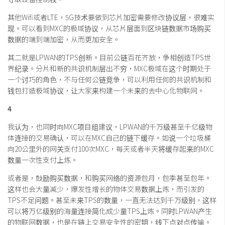
其他Wifi或者LTE，5G技术要做到芯片加密需要修改协议层，很难实
现。可以看到MXC的极域协议，从芯片层面到区块链数据市场购买
数据的端到端加密，从而更加安全。
其二就是LPWAN的TPS创新。目前公链百花齐放，争相创造TPS世
界纪录。分片和新的共识机制层出不穷，MXC极域在这个时期处于
一个讨巧的角色，不与任何公链竞争，可以利用任何的共识机制和
钱包打造极域协议，让大家来构建一个未来的去中心化物联网。
4
我认为，也同时向MXC项目组建议，LPWAN的千万级甚至千亿级物
体连接的交易确认，可以在MXC自己的链下缓存。如说一个垃圾桶
向20公里外的网关支付100次MXC，每天或者半天将缓存起来的MXC
数量一次性支付上炼。
或者是，鼓励购买数据，和购买网络的资源包月，包季甚至包年。
这样也会大量减少，爆发性增长的物体交易数据上炼，而引发的
TPS不足问题。甚至未来TPS的数量，一直无法达到千万级别，这样
可以将万亿级别的海量连接简化成少量TPS上炼。同时LPWAN产生
的物联网数据，也是在链上交易安全性的密钥，线下点对点传输。