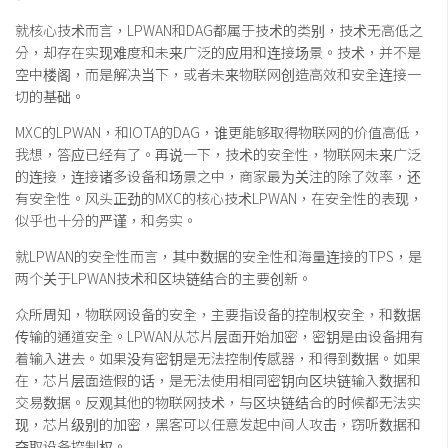
就核心技术而言，LPWAN和DAG都属于技术的类别，技术无高低之
分，却存在实现难度和未来广泛的应用和连接场景。技术，并不是
空中楼阁，而是解决当下，或者未来物联网创造高效和安全连接一
切的基础。
MXC的LPWAN，和IOTA的DAG，谁更能够取得物联网的价值高低，
我想，答应已经有了。再说一下，技术的安全性，物联网未来广泛
的连接，连接诸多设备和场景之中，商家最为关注的除了效率，还
有安全性。风头正劲的MXC的核心技术LPWAN，在安全性的表现，
似乎也十分的严谨，和务实。
就LPWAN的安全性而言，其中数据的安全性和海量连接的TPS，是
两个关于LPWAN技术和区块链结合的主要创新。
众所周知，物联网设备的安全，主要指设备的控制权安全，和数据
传输的通道安全。LPWAN从芯片层面开始加密，密钥是由设备拥有
着输入进去。如果没有密钥是无法控制传感器，和得到数据。如果
在，芯片层面造假的话，是无法使用相同密钥向区块链输入数据和
交易数据。反观其他的物联网技术，与区块链结合的时候都无法实
现，芯片级别的加密，黑客可以任意发起中间人攻击，窃听数据和
夺取设备控制权。