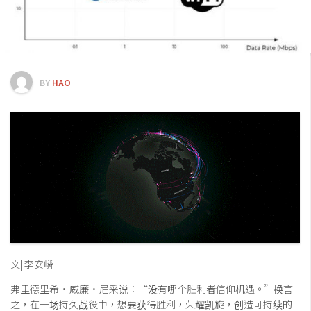
交易所
钱包
区块链应用
客座专栏
BY
HAO
文| 李安嶙
弗里德里希·威廉·尼采说：“没有哪个胜利者信仰机遇。”换言
之，在一场持久战役中，想要获得胜利，荣耀凯旋，创造可持续的