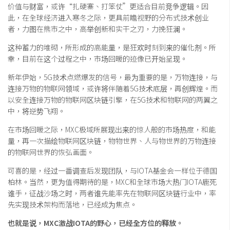
价值与财富，或许“扎硬寨、打笨仗”更适合目前竞争逻辑。因
此，在全球经济进入寒冬之际，更具前瞻视野的分布式技术创业
者，力图在熊市之中，高举创新和实干之刃，力挽狂澜。
这种蓄力的堆砌，所形成的高能量，是狂欢时刻到来的催化剂。所
幸，目前在这个过程之中，市场回暖的迹像已开始呈现。
新年伊始，5G技术点燃爆发的信号，最为重要的是，万物连接，与
连接万物的物联网领域，或许将伴随着5G技术底层，再创辉煌。而
以安全连接万物的物联网区块链引擎，在5G技术和物联网的两翼之
中，将逆势飞翔。
在市场回暖之际，MXC极域所展现出来的惊人般的市场热度，和能
量，再一次描绘物联网区块链，物物世界、人与物世界的万物连接
的物联网世界的恢弘画面。
可喜的是，经过一番调查后发现团队，与IOTA基金会一样位于德国
柏林。当然，更为值得期待的是，MXC和全球市场大热门IOTA鹿死
谁手，征战沙场之时，两者谁先能率先在物联网区块链行业中，率
先实现技术架构而落地，已经成为焦点。
也就是说，MXC激战IOTA的野心，已经全方位的释放。