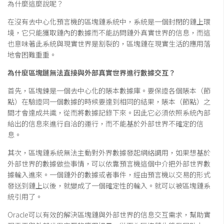
為什麼這麼說呢？
在沒有去中心化預言機的區塊鏈系統中，系統是一個封閉的鏈上環
境，它只能獲取鏈內的數據而不能訪問鏈外真實世界的信息，而這
也意味著此系統與現實世界是割裂的，區塊鏈在現實生活的應用落
地會困難重重。
為什麼區塊鏈無法直接與外部真實世界
進行數據
交互？
首先，區塊鍊是一個去中心化的賬本數據庫。要保證各個賬本（節
點）在驗證同一個數據的時候要達到相同的結果，賬本（節點）之
間才會達成共識，從而將數據記錄下來。因此它必須依照系統內部
給出的信息來進行自洽的運行，而不能基於外部世界不確定的信
息。
其次，區塊鏈系統無法主動對外界數據發起網絡調用，如果想基於
外部世界的數據做些事情，可以依靠預言機這個中介把外部世界數
據輸入進來。一個鏈外的數據或者事件，經由預言機以交易的形式
發送到鏈上以後，就變成了一個確定性的輸入。就可以被區塊鏈系
統引用了。
Oracle可以有效的解決區塊鏈與外部世界的信息交互需求，幫助實