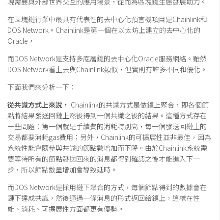
現需要與外部世界交互的應用場景，從而為區塊鏈生態發展助力。
在區塊鏈行業中最具有代表性的去中心化預言機項目是Chainlink和
DOS Network。Chainlink是第一個在以太坊上建立的去中心化的
Oracle，
而DOS Network是支持多底層鏈的去中心化Oracle服務網絡。雖然
DOS Network看上去與Chainlink類似，但實則有許多不同和優化。
下面我們來分析一下：
從共識方式上來說，
Chainlink的共識方式是做鏈上聚合，即各個節
點將結果發送回鏈上然後得到一個共識之後的結果。這種方式存在
一些問題：第一個就是手續費的消耗特別高，每一個發送回鏈上的
交易都要消耗gas費用；另外，Chainlink的可擴展性並非最佳，因為
系統性能會隨參與共識的節點數增加而下降。由於Chainlink系統需
要等待所有的節點發送回來的消息都得到確認之後才能進入下一
步，所以節點數量增加會導致延時。
而DOS Network是採用鏈下聚合的方式，每個節點得到的數據會在
鏈下達成共識，然後通過一條消息的形式返回給鏈上，這樣在性
能、消耗、可擴展性方面都更有優勢。