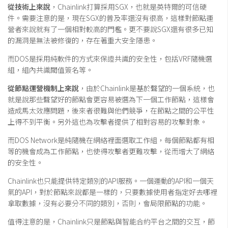
從技術上來說
，Chainlink打算採用SGX，也就是英特爾的可信硬
件。需要注意的是，現在SGX的普及率還沒有很高，這樣對節點運
營者來說就有了一個相對較高的門檻。更不要說SGX還有很多已知
的漏洞是無法被修復的，存在著重大安全隱患。
而DOS是採用純軟件的方式來保證共識的安全性，包括VRF隨機選
組，組內共識閾值簽名等。
從節點運營機制上來說
，由於Chainlink是基於聲望的一個系統，也
就是說那些聲望好的節點會更容易被選為下一個工作節點，這樣會
造成馬太效應問題，後來者很難與他們競爭，在節點之間的公平性
上得不到平衡。另外這也為攻擊者提供了相對容易的攻擊對象。
而DOS Network是純隨機在網絡裡面選取工作組，每個節點都有相
等的機會成為工作節點，也使得攻擊者更難攻擊，從而增大了網絡
的安全性。
Chainlink也只能提供特定類別的API服務。一個運動的API和一個天
氣的API，對於節點來說都是一樣的，只要數據使用者指定好去哪裡
拿取數據，沒有必要分不同的類別，否則，會局限節點的功能。
值得注意的是，Chainlink只是節點與智能合約平台之間的交互，節