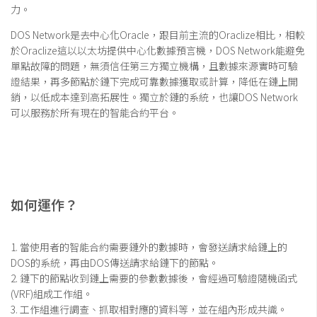
力。
錢包
DOS Network是去中心化Oracle，跟目前主流的Oraclize相比，相較
區塊鏈應用
於Oraclize這以以太坊提供中心化數據預言機，DOS Network能避免
單點故障的問題，無須信任第三方獨立機構，且數據來源實時可驗
客座專欄
證結果，再多節點於鏈下完成可靠數據獲取或計算，降低在鏈上開
銷，以低成本達到高拓展性。獨立於鏈的系統，也讓DOS Network
可以服務於所有現在的智能合約平台。
如何運作？
1. 當使用者的智能合約需要鏈外的數據時，會發送請求給鏈上的
DOS的系統，再由DOS傳送請求給鏈下的節點。
2. 鏈下的節點收到鏈上需要的參數數據後，會經過可驗證隨機函式
(VRF)組成工作組。
3. 工作組進行調查、抓取相對應的資料等，並在組內形成共識。