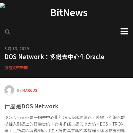
加密貨幣新聞
3 月 13, 2019
DOS Network：多鏈去中心化Oracle
區塊鏈技術專欄
項目官方訊息
加密貨幣新聞
COTI
Solve.Care
BY
MARCUS
幣種介紹
什麼是DOS Network
ICO評析
DOS Network是一個去中心化的Oracle服務網路，將鏈下的網路數
新手入門教學
據輸入到鏈上的智能合約，支援多條主鏈如以太坊、EOS、TRON
交易所
等，且拓展區塊鏈的可用性，提供具共識的數據輸入即可驗證的算