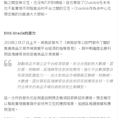
點之間並無交互，也沒有P2P的網絡。這也導致了Chainlink在未來
也不能實現不同智能合約平台之間的交互。Chainlink作為去中心化
預言機的功能被大大限制。
DOS Oracle的潛力
2019年2 月27 日上午，商務部發布了《商務部等12部門發布了關於
推進商品交易市場發展平台經濟的指導意見》，其中明確提出要利
用區塊鍊等技術促進商品交易發展。
鼓勵商品市場立足平台經濟發展，依法合規創新大數據、雲
計算、物聯網、區塊鍊等信息技術應用，強化平台數據整合
和資源配置能力……加大對商品市場開展互聯網、物聯網、
大數據、雲計算和區塊鍊等信息技術研究與應用支持，引導
符合條件的商品市場向高新技術企業轉型。
這一文件的發布也從側面說明預言機項目即將迎來爆發。預言機可
以幫助實現需要與外部世界交互的應用場景，加速區塊鏈發展和應
用落地。