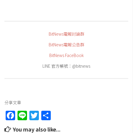
BitNews電報討論群
BitNews電報公告群
BitNews FaceBook
LINE 官方帳號：@bitnews
分享文章
Facebook
Line
Twitter
Share
You may also like...