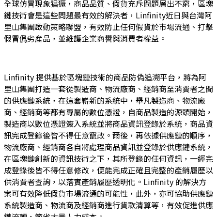
全球仿冒現象猖獗，商品品質、假貨充斥問題層出不窮，區塊
鏈技術會是這些問題最有效的解決者，Linfinity近日與台灣阿
里山集團啟動策略聯盟，有效防止任何假貨於市場流通、打擊
假冒僞劣産品，並維護企業商譽與消費者權益。
Linfinity 提供基於區塊鏈技術的商品防偽追溯平台，將為阿
里山集團打造一套從製造商、物流廠商、經銷商至消費者之間
的供應鏈系統，在這套嶄新的系統中，舉凡製造商、物流廠
商、經銷商等都有專屬的數位憑證，自商品製造的源頭開始，
製造商以數位憑證簽入系統並將商品資訊登錄於系統，商品資
訊完成登錄後皆不得任意竄改。爾後，再依據供應鏈的順序，
物流廠商、經銷商各自將處理商品資訊並登錄於供應鏈系統，
在區塊鏈創新的資訊技術之下，其所登錄的任何資訊，一經完
成登錄後皆不得任意修改，便能完成正確且完整的產銷履歷以
供消費者查詢，以落實產銷履歷透明化。Linfinity 的解決方
案可有效降低假貨市場流通的可能性，此外，亦可協助供應鏈
系統製造商、物流商及經銷商進行貨款清算等，有效促進供應
鏈流轉，節省大量人力成本。