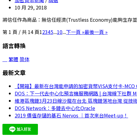
加密貨幣新聞
/
精選
10 月 29, 2018
將信任作為商品：無信任經濟(Trustless Economy)能夠生存
第 1 頁 / 共 14 頁
1
2
3
4
5
...
10
...
下一頁 »
最後一頁 »
語言轉換
繁體
简体
最新文章
【開箱】最新在台灣能申請的加密貨幣VISA支付卡-MCO Crypt
DOS：下一代去中心化預言機服務網路 | 台灣線下社群 Mee
維港區塊鏈3月23日線沙龍在台北 區塊鏈落地台灣 從技
DOS Network：多鏈去中心化Oracle
2019 價值存儲的基石 Nervos ｜首次來台Meet-up！