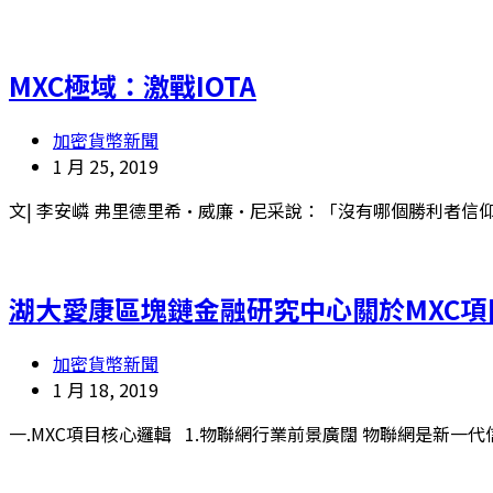
MXC極域：激戰IOTA
加密貨幣新聞
1 月 25, 2019
文| 李安嶙 弗里德里希·威廉·尼采說：「沒有哪個勝利者信仰
湖大愛康區塊鏈金融研究中心關於MXC項
加密貨幣新聞
1 月 18, 2019
一.MXC項目核心邏輯 1.物聯網行業前景廣闊 物聯網是新一代信