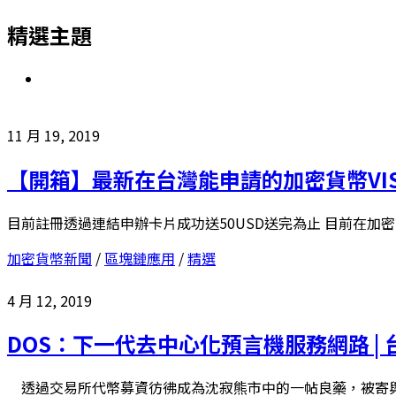
精選主題
11 月 19, 2019
【開箱】最新在台灣能申請的加密貨幣VISA支付卡
目前註冊透過連結申辦卡片成功送50USD送完為止 目前在加密
加密貨幣新聞
/
區塊鏈應用
/
精選
4 月 12, 2019
DOS：下一代去中心化預言機服務網路 | 台
透過交易所代幣募資彷彿成為沈寂熊市中的一帖良藥，被寄與了