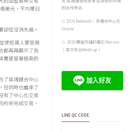
大的加密貨幣交易
北 區塊鏈落地台灣 從技術到市場
易量已達一億美元，平均單日
的合作參訪
DOS Network：多鏈去中心化
憂卻從沒消失過。
Oracle
擊並使投資人蒙受損
2019 價值存儲的基石 Nervos
些都再再顯示了我
｜首次來台Meet-up！
其實是冒著極高的
合了區塊鏈去中心
，但同時也繼承了
沒有了中心化交易
合約來完成交易，
LINE QC CODE