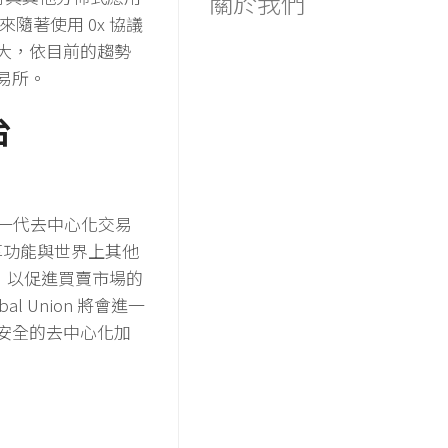
關於我們
未來隨著使用 ​0​x 協議
大，依目前的趨勢
易所。
台
開發的新一代去中心化交易
享功能與世界上其他
訊，以促進買賣市場的
l Union 將會進一
安全的去中心化加