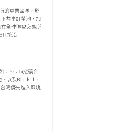
易所的專業團隊，形
ocol之下共享訂單池，加
等同在全球聯盟交易所
BIT接洽。
如：Sdabi挖礦合
及BlockChain
領台灣優先進入區塊