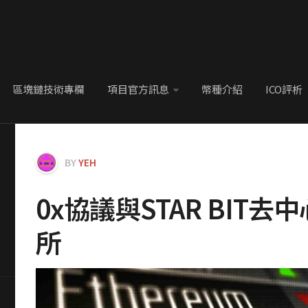
區塊鏈技術專欄
項目官方訊息
幣種介紹
ICO評析
BY
YEH
0x協議與STAR BIT去
所