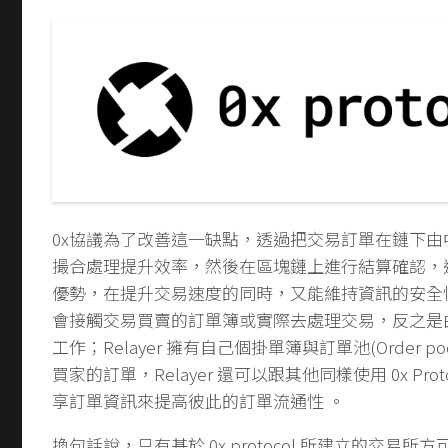
0x協議為了改善這一缺點，透過把交易訂單在鏈下由中繼
撮合處理提升效率，然後在區塊鏈上進行結算確認，
優勢，在提升交易速度的同時，又能維持資訊的安全性。​0​x
會接觸交易買賣的訂單簿或實際去處理交易，反之是由 R
工作；Relayer 擁有自己個掛單簿與訂單池(Order p
買家的訂單，Relayer 還可以跟其他同樣使用 ​0​x Protoco
享訂單資訊來提高彼此的訂單流通性 。
換句話說，只有基於 ​0​x protocol 所建立的交易