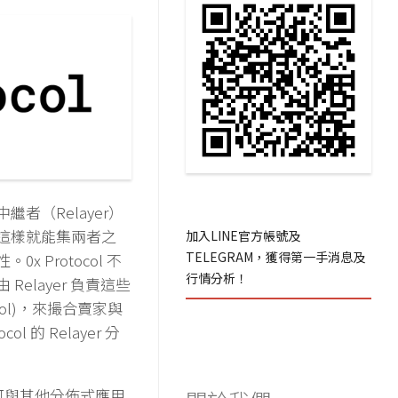
者（Relayer）
這樣就能集兩者之
加入LINE官方帳號及
TELEGRAM，獲得第一手消息及
 Protocol 不
行情分析！
elayer 負責這些
ool)，來撮合賣家與
l 的 Relayer 分
所方可與其他分佈式應用