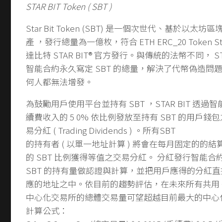
STAR BIT Token ( SBT )
Star Bit Token (SBT) 是一個次世代、基於以
產 ，發行總量為一億枚，符合 ETH ERC_20 Token S
達比特 STAR BIT® 官方發行。與傳統的法幣不同， ST
智能合約永久寫定 SBT 的總量，解決了代幣偽造問
何人都無法增發。
為鼓勵用戶使用平台並持有 SBT ，STAR BIT 透
續費收入的 5 0% 依比例發放至持有 SBT 的用戶
易分紅 ( Trading Dividends ) 。所有SBT
的持有者 ( 以單一地址計算 ) 將會在每月固定的的
的 SBT 比例獲得等值之交易分紅。 分紅發行智能
SBT 的持有量做認證與計算，並把用戶應得的分紅
應的地址之中。依目前的趨勢評估，在未來所有共用 0
中心化交易所的總體交易量可望超越目前最大的中心
計算公式：