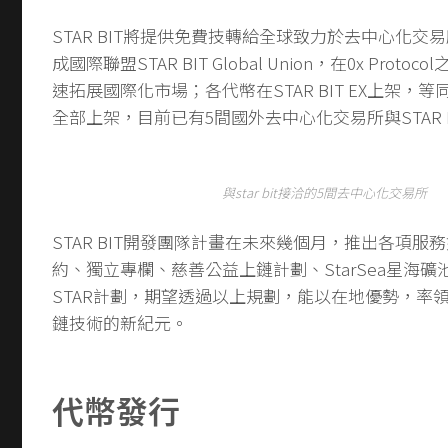
STAR BIT將提供免費技轉給全球致力於去中心化交
成國際聯盟STAR BIT Global Union，在0x Prot
速拓展國際化市場；各代幣在STAR BIT EX上架，
全部上架，目前已有5間國外去中心化交易所與STAR 
與star bit接洽的5間去中心化交易所
STAR BIT開發團隊計畫在未來幾個月，推出各項服務
約、獨立專欄、慈善公益上鏈計劃、StarSea星海礦池，以
STAR計劃，期望透過以上規劃，能以在地優勢，率
鏈技術的新紀元。
代幣發行