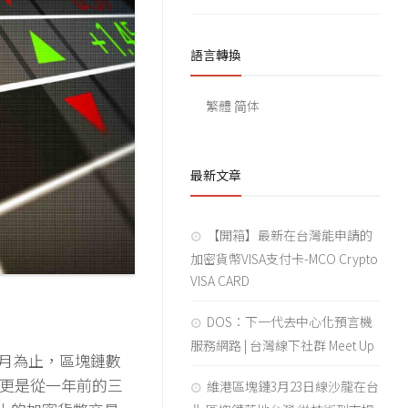
語言轉換
繁體
简体
最新文章
【開箱】最新在台灣能申請的
加密貨幣VISA支付卡-MCO Crypto
VISA CARD
DOS：下一代去中心化預言機
服務網路 | 台灣線下社群 Meet Up
18年二月為止，區塊鏈數
量更是從一年前的三
維港區塊鏈3月23日線沙龍在台