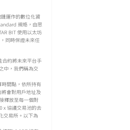
太坊區塊鏈運作的數位化資
tandard 規格，由思
AR BIT 使用以太坊
題，同時保證未來任
過智能合約將未來平台手
錢包之中，我們稱為交
結算時間點，依所持有
合約將會對用戶地址及
直接釋放至每一個對
 x 協議交易池的去
化交易所。以下為