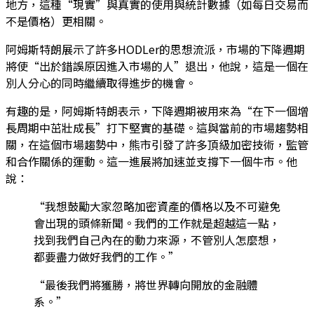
地方，這種“現實”與真實的使用與統計數據（如每日交易而
不是價格）更相關。
阿姆斯特朗展示了許多HODLer的思想流派，市場的下降週期
將使“出於錯誤原因進入市場的人”退出，他說，這是一個在
別人分心的同時繼續取得進步的機會。
有趣的是，阿姆斯特朗表示，下降週期被用來為“在下一個增
長周期中茁壯成長”打下堅實的基礎。這與當前的市場趨勢相
關，在這個市場趨勢中，熊市引發了許多頂級加密技術，監管
和合作關係的運動。這一進展將加速並支撐下一個牛市。他
說：
“我想鼓勵大家忽略加密資產的價格以及不可避免
會出現的頭條新聞。我們的工作就是超越這一點，
找到我們自己內在的動力來源，不管別人怎麼想，
都要盡力做好我們的工作。”
“最後我們將獲勝，將世界轉向開放的金融體
系。”