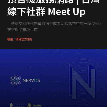
線下社群 Meet Up
透過交易所代幣募資彷彿成為沈寂熊市中的一帖良藥，
被寄與了重啟牛市...
精選
/
項目官方訊息