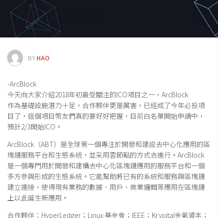
交易所
錢包
區塊鏈應用
客座專欄
BY
HAO
-ArcBlock
今天向大家介紹2018年初最受關注的ICO項目之一，ArcBlock
作為基礎設施潛力十足，合作夥伴更是厲害，已經成了今年必投項
目了，這個項目幣友們真的要好好把握，目前白名單開始申請中，
預計2/3開始ICO。
ArcBlock（ABT）是全球第一個專注於開發和建設去中心化應用的區
塊鏈服務平台和生態系統，並采用雲節點的方式去進行。ArcBlock
是一個專門用於開發和建構去中心化區塊鏈應用的服務平台和一個
多方參與形成的生態系統。它能幫助將已有的系統和服務與區塊鏈
建立連接，使得現有業務的數據、用戶、商業邏輯等應用在區塊鏈
上以此誕生新應用。
合作夥伴：HyperLedger；Linux 基金會；IEEE；Krypital金氪資本；