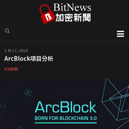
加密貨幣新聞
1 月 17, 2018
ArcBlock項目分析
區塊鏈技術專欄
項目官方訊息
ICO評析
COTI
Solve.Care
幣種介紹
ICO評析
新手入門教學