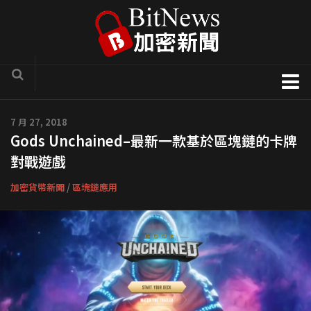
加密貨幣新聞
7 月 27, 2018
Gods Unchained–最新一款基於區塊鏈的卡牌
區塊鏈技術專欄
對戰遊戲
項目官方訊息
加密貨幣新聞
/
區塊鏈應用
COTI
Solve.Care
幣種介紹
ICO評析
新手入門教學