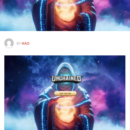
交易所
錢包
區塊鏈應用
客座專欄
BY
HAO