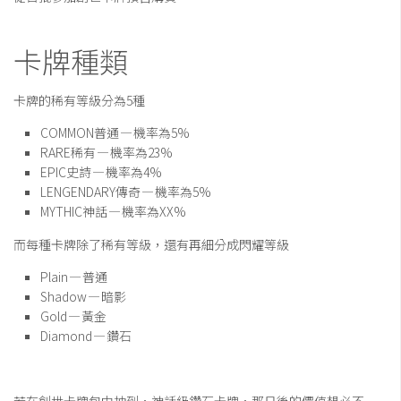
卡牌種類
卡牌的稀有等級分為5種
COMMON普通 — 機率為5%
RARE稀有 — 機率為23%
EPIC史詩 — 機率為4%
LENGENDARY傳奇 — 機率為5%
MYTHIC神話 — 機率為XX%
而每種卡牌除了稀有等級，還有再細分成閃耀等級
Plain — 普通
Shadow — 暗影
Gold — 黃金
Diamond — 鑽石
若在創世卡牌包中抽到，神話級鑽石卡牌，那日後的價值想必不