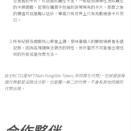
在發售的卡片，可說是收藏性十足，一款結合娛樂性及收藏性
的卡牌遊戲，若現在購買卡包抽到非常稀有的卡片，那麼之後
的價值可說是難以估計，畢竟只有世界上只有為數幾張卡片而
已。
所有紀錄及遊戲核心將會上鏈，意味著個人的勝敗場將會永遠
記錄，因為區塊鏈無法更改的特性，另外當然不可能會出現任
何的外掛或是作弊方法。
註
:ERC721
是
NFT(Non-Fungible Token,
非同質化代幣
)
，也就是說每
個代幣都是沒辦法分割，也是獨一無二的代幣，不會有其他同樣的
代幣出現。
合作夥伴