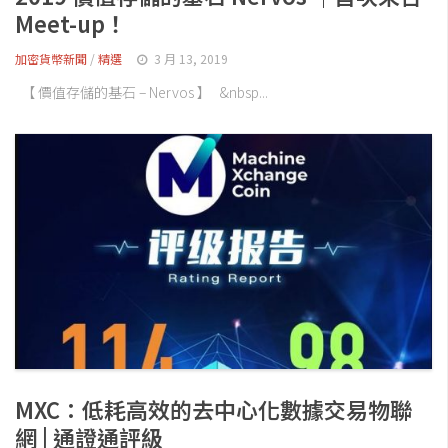
Meet-up！
加密貨幣新聞
/
精選
3 月 13, 2019
【 價值存儲的基石 – Nervos 】 &nbsp...
MXC：低耗高效的去中心化數據交易物聯
網 | 通證通評級