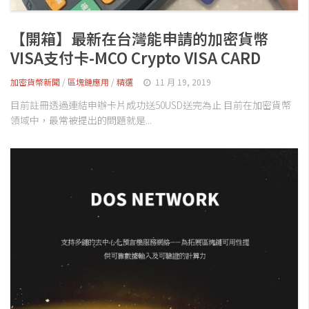
交易所
錢包
【開箱】最新在台灣能申請的加密貨幣
區塊鏈應用
VISA支付卡-MCO Crypto VISA CARD
客座專欄
加密貨幣新聞
/
區塊鏈應用
/
精選
11 月 19, 2019
目前註冊透過連結申辦卡片成功送50USD送完為止 目前在加密貨幣
領域中，最常被提出的問題就是...