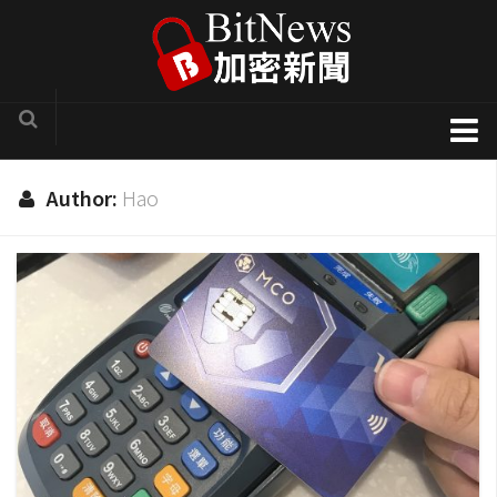
加密貨幣新聞
Author:
Hao
區塊鏈技術專欄
項目官方訊息
COTI
Solve.Care
幣種介紹
ICO評析
新手入門教學