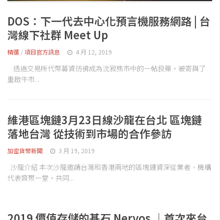
DOS：下一代去中心化預言機服務網路 | 台
灣線下社群 Meet Up
精選
/
項目官方訊息
4 月 12, 2019
透過交易所代幣募資彷彿成為沈寂熊市中的一帖良藥，被寄與了
重啟牛市...
維港區塊鏈3月23日線沙龍在台北 區塊鏈
落地台灣 從技術到市場的合作參訪
加密貨幣新聞
3 月 19, 2019
沙龍介紹 本次沙龍邀請台灣和香港兩地的區塊鏈資深從業者、機構
代表齊聚一堂，共同...
2019 價值存儲的基石 Nervos ｜首次來台