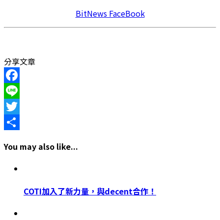
BitNews FaceBook
分享文章
Facebook
Line
Twitter
Share
You may also like...
COTI加入了新力量，與decent合作！