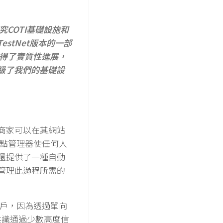
究COTI基礎設施和
stNet版本的一部
取得了實質性進展，
級了我們的基礎設
商家可以在其網站
I節點管理器使任何人
還提供了一種自動
管理此過程所需的
用戶，因為透過單向
P共識通過少數高度信