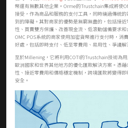
幣還有無數其他企業。Orme的Trustchain集成將
接受，作為商品和服務的支付工具，同時繞過傳統的
到的障礙。其對商家的優勢是無窮無盡的，包括接近
性、買賣雙方保護、改善現金流、低滾動儲備要求和
OMC POS系統的商家使用加密貨幣進行支付時，消
好處，包括即時支付、低至零費用、易用性、爭議解
至於Millening，它將利用COTI的Trustchain技
歐洲國家和世界其他地方的優化匯款解決方案。憑藉C
性、接近零費用和價格穩定機制，跨境匯款將變得即
安全。