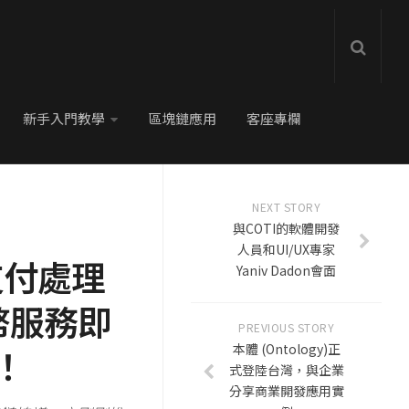
新手入門教學
區塊鏈應用
客座專欄
NEXT STORY
與COTI的軟體開發
人員和UI/UX專家
，支付處理
Yaniv Dadon會面
幣服務即
PREVIOUS STORY
本體 (Ontology)正
！
式登陸台灣，與企業
分享商業開發應用實