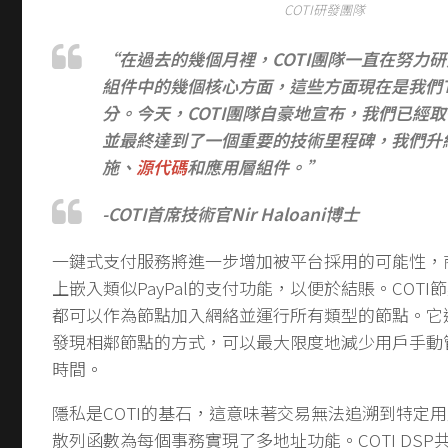
COTI研發團隊
“在過去的幾個月裡，COTI團隊一直在努力研
組件中的幾個核心方面，這些方面現在是我們Te
分。
今天，COTI團隊自豪地宣布，我們已經
並最終達到了一個重要的技術里程碑，我們升
施、
源代碼
和應用層組件。”
-COTI首席技術官Nir Haloani博士
一鍵式支付服務將進一步增加被平台採用的可能性，
上嵌入類似PayPal的支付功能，以便於結賬。COT
都可以作為節點加入網絡並運行所有類型的節點。它
發現相鄰節點的方式，可以最大限度地減少用戶手動
時間。
隱私是COTI的基石，這意味著交易無法追溯到特定
散列函數為每個事務實現了多地址功能。COTI DS