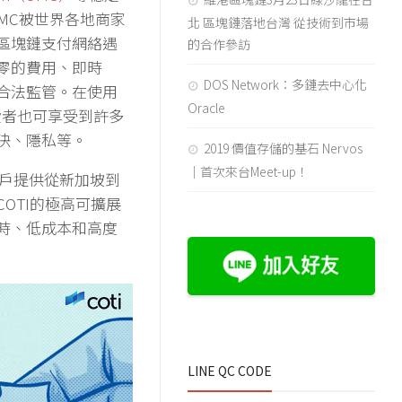
使OMC被世界各地商家
北 區塊鏈落地台灣 從技術到市場
區塊鏈支付網絡遇
的合作參訪
零的費用、即時
DOS Network：多鏈去中心化
合法監管。在使用
Oracle
費者也可享受到許多
決、隱私等。
2019 價值存儲的基石 Nervos
｜首次來台Meet-up！
術為用戶提供從新加坡到
OTI的極高可擴展
時、低成本和高度
LINE QC CODE