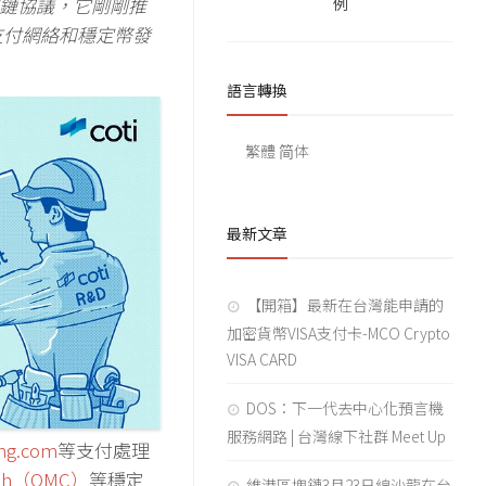
鏈協議，它剛剛推
例
式支付網絡和穩定幣發
語言轉換
繁體
简体
最新文章
【開箱】最新在台灣能申請的
加密貨幣VISA支付卡-MCO Crypto
VISA CARD
DOS：下一代去中心化預言機
服務網路 | 台灣線下社群 Meet Up
ing.com
等支付處理
ash（OMC）
等穩定
維港區塊鏈3月23日線沙龍在台