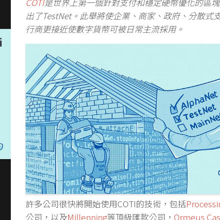
COTI
是世界上第一個針對支付和穩定硬幣優化的區塊
出了TestNet。此舉將使企業、商家、政府、分散
行商更接近使數字貨幣可被日常主流採用。
許多公司很快將開始使用COTI的技術，包括
Process
公司，以及
Millenning
等頂級匯款公司，
Ormeus C