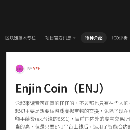
区块链技术专栏
项目官方讯息
币种介绍
ICO评析
BY
YEH
Enjin Coin（ENJ）
念起来谐音可能真的怪怪的，不过那也只有在华人的
起初主要是想要做游戏虚拟宝物的交换，免除了现在
额手续费(ex.台湾的8591)，目前国内外的虚宝交
当的高，但是只要ENJ平台上线后，运用了智能合约