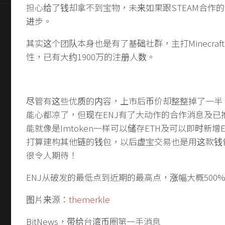
担心给了钱却拿不到宝物，未来如果跟STEAM合作
进步。
其实这个团队本身也是有了基础社群，主打Minecraf
性，已有大约1900万的注册人数。
尽管有这些优质的内容，上市后币价却整整掉了一半
能心都凉了，但现在ENJ有了大动作的合作消息及已
能就像是Imtoken一样可以储存ETH及可以即时新增
打算建构其他链的钱包，以后虚宝交易也是用这款钱
很令人期待！
ENJ从破发的最低点到近期的最高点，涨幅大概500
图片来源：
themerkle
BitNews，带给台湾币圈第一手消息