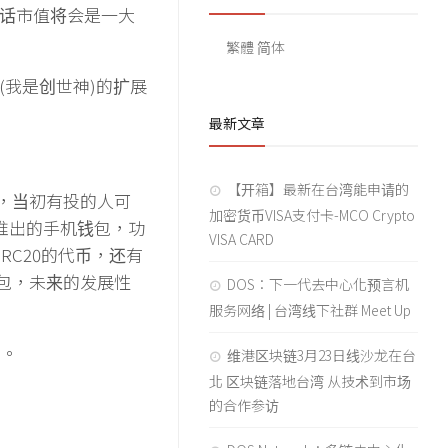
的话市值将会是一大
繁體
简体
t(我是创世神)的扩展
最新文章
【开箱】最新在台湾能申请的
，当初有投的人可
加密货币VISA支付卡-MCO Crypto
推出的手机钱包，功
VISA CARD
ERC20的代币，还有
包，未来的发展性
DOS：下一代去中心化预言机
服务网络 | 台湾线下社群 Meet Up
%。
维港区块链3月23日线沙龙在台
北 区块链落地台湾 从技术到市场
的合作参访