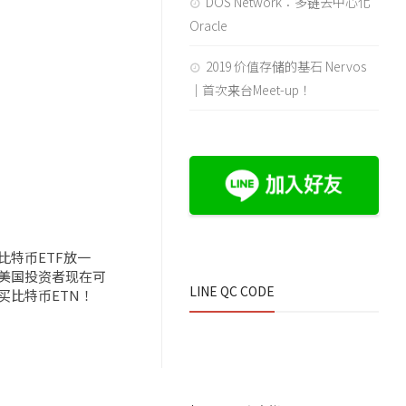
DOS Network：多链去中心化
Oracle
2019 价值存储的基石 Nervos
｜首次来台Meet-up！
比特币ETF放一
美国投资者现在可
LINE QC CODE
买比特币ETN！