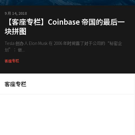
交易所
钱包
9 月 14, 2018
【客座专栏】Coinbase 帝国的最后一
区块链应用
块拼图
客座专栏
Tesla 创办人 Elon Musk 在 2006 年时揭露了对于公司的“秘密企
划”： 做...
客座专栏
客座专栏