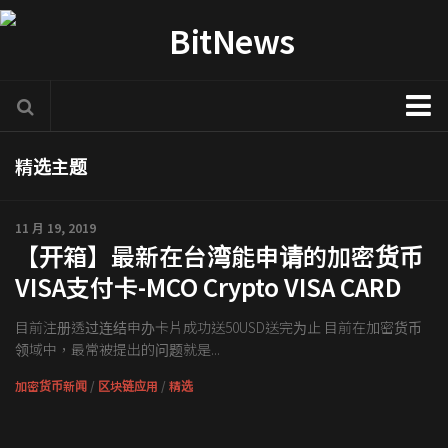
加密货币新闻
精选主题
区块链技术专栏
项目官方讯息
11 月 19, 2019
【开箱】最新在台湾能申请的加密货币
COTI
VISA支付卡-MCO Crypto VISA CARD
Solve.Care
目前注册透过连结申办卡片成功送50USD送完为止 目前在加密货币
币种介绍
领域中，最常被提出的问题就是...
ICO评析
加密货币新闻
/
区块链应用
/
精选
新手入门教学
交易所