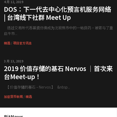
4 月 12, 2019
钱包
DOS：下一代去中心化预言机服务网络
区块链应用
| 台湾线下社群 Meet Up
客座专栏
透过交易所代币募资仿佛成为沈寂熊市中的一帖良药，被寄与了重
启牛市...
精选
/
项目官方讯息
3 月 13, 2019
2019 价值存储的基石 Nervos ｜首次来
台Meet-up！
【 价值存储的基石 – Nervos 】 &nbsp...
加密货币新闻
/
精选
BitNews