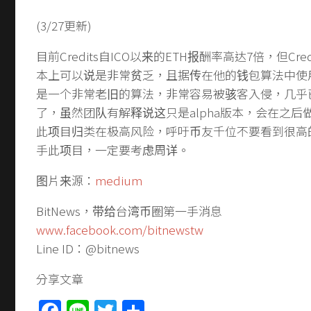
(3/27更新)
目前Credits自ICO以来的ETH报酬率高达7倍，但Credi
本上可以说是非常贫乏，且据传在他的钱包算法中使用
是一个非常老旧的算法，非常容易被骇客入侵，几乎
了，虽然团队有解释说这只是alpha版本，会在之后
此项目归类在极高风险，呼吁币友千位不要看到很高
手此项目，一定要考虑周详。
图片来源：
medium
BitNews，带给台湾币圈第一手消息
www.facebook.com/bitnewstw
Line ID：@bitnews
分享文章