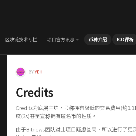
区块链技术专栏
项目官方讯息
币种介绍
ICO评析
BY
YEH
Credits
Credits为底层主炼，号称拥有极低的交易费用(约0.
度(3s)甚至宣称拥有匿名币的性质。
由于Bitnews团队对此项目疑虑甚高，所以进行了