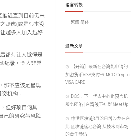
语言转换
，一直推迟直到目前仍未
繁體
简体
之疑虑(或是根本没
要让越多人加入越好
最新文章
开后都有让人觉得是
活动纪录，令人非常
【开箱】最新在台湾能申请的
加密货币VISA支付卡-MCO Crypto
VISA CARD
，那不应该是呈现
投资机构。
DOS：下一代去中心化预言机
服务网络 | 台湾线下社群 Meet Up
对，但好项目何其
自己的研究与风险
维港区块链3月23日线沙龙在台
北 区块链落地台湾 从技术到市场
的合作参访