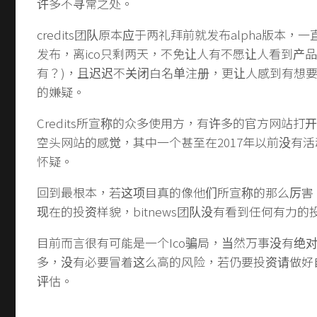
许多不寻常之处。
credits团队原本应于两礼拜前就发布alpha版本
发布，离ico只剩两天，不免让人有不愿让人看到产品
有？)，且迟迟不关闭白名单注册，更让人感到有想
的嫌疑。
Credits所宣称的众多使用方，有许多的官方网站打
空头网站的感觉，其中一个甚至在2017年以前没有
怀疑。
回到最根本，若这项目真的像他们所宣称的那么厉害
现在的投资样貌，bitnews团队没有看到任何有力的
目前而言很有可能是一个Ico骗局，当然万事没有绝
多，没有必要冒着这么高的风险，若仍要投资请做好
评估。