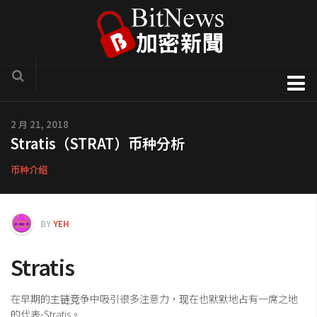
加密货币新闻
2 月 21, 2018
Stratis（STRAT）币种分析
区块链技术专栏
项目官方讯息
币种介绍
COTI
Solve.Care
BY
YEH
币种介绍
Stratis
ICO评析
新手入门教学
在早期的主链竞争中吸引很多注意力，现在也默默地占有一席之地
的代表-Stratis。