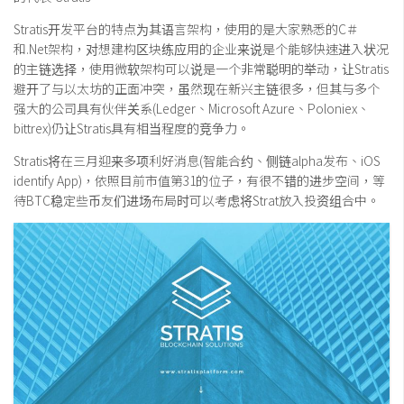
交易所
Stratis开发平台的特点为其语言架构，使用的是大家熟悉的C＃
钱包
和.Net架构，对想建构区块练应用的企业来说是个能够快速进入状况
区块链应用
的主链选择，使用微软架构可以说是一个非常聪明的举动，让Stratis
避开了与以太坊的正面冲突，虽然现在新兴主链很多，但其与多个
客座专栏
强大的公司具有伙伴关系(Ledger、Microsoft Azure、Poloniex、
bittrex)仍让Stratis具有相当程度的竞争力。
Stratis将在三月迎来多项利好消息(智能合约、侧链alpha发布、iOS
identify App)，依照目前市值第31的位子，有很不错的进步空间，等
待BTC稳定些币友们进场布局时可以考虑将Strat放入投资组合中。