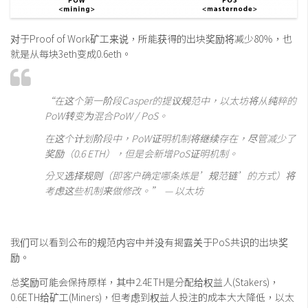
对于Proof of Work矿工来说，所能获得的出块奖励将减少80％，也
就是从每块3eth变成0.6eth。
“在这个第一阶段Casper的提议规范中，以太坊将从纯粹的
PoW转变为混合PoW / PoS。
在这个计划阶段中，PoW证明机制将继续存在，尽管减少了
奖励（0.6 ETH），但是会新增PoS证明机制。
分叉选择规则（即客户确定哪条炼是’规范链’的方式）将
考虑这些机制来做修改。” — 以太坊
我们可以看到公布的规范内容中并没有揭露关于PoS共识的出块奖
励。
总奖励可能会保持原样，其中2.4ETH是分配给权益人(Stakers)，
0.6ETH给矿工(Miners)，但考虑到权益人投注的成本大大降低，以太