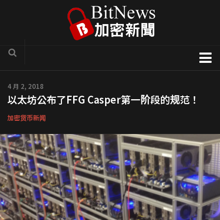
加密货币新闻
4 月 2, 2018
以太坊公布了FFG Casper第一阶段的规范！
区块链技术专栏
项目官方讯息
加密货币新闻
COTI
Solve.Care
币种介绍
ICO评析
新手入门教学