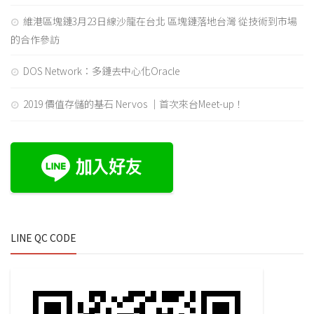
維港區塊鏈3月23日線沙龍在台北 區塊鏈落地台灣 從技術到市場
的合作參訪
DOS Network：多鏈去中心化Oracle
2019 價值存儲的基石 Nervos ｜首次來台Meet-up！
LINE QC CODE