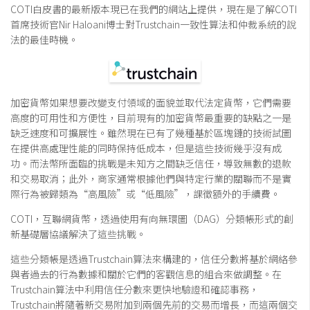
交易所
COTI白皮書的最新版本現已在我們的網站上提供，現在是了解COTI
錢包
首席技術官Nir Haloani博士對Trustchain一致性算法和仲裁系統的說
法的最佳時機。
區塊鏈應用
客座專欄
加密貨幣如果想要改變支付領域的面貌並取代法定貨幣，它們需要
高度的可用性和方便性，目前現有的加密貨幣最重要的缺點之一是
缺乏速度和可擴展性。雖然現在已有了幾種基於區塊鏈的技術試圖
在提供高處理性能的同時保持低成本，但是這些技術幾乎沒有成
功。而法幣所面臨的挑戰是未知方之間缺乏信任，導致無數的退款
和交易取消；此外，商家通常根據他們與特定行業的關聯而不是實
際行為被歸類為“高風險”或“低風險”，課徵額外的手續費。
COTI，互聯網貨幣，透過使用有向無環圖（DAG）分類帳形式的創
新基礎層協議解決了這些挑戰。
這些分類帳是透過Trustchain算法來構建的，信任分數將基於網絡參
與者過去的行為數據和關於它們的客觀信息的組合來做調整。在
Trustchain算法中利用信任分數來更快地驗證和確認事務，
Trustchain將隨著新交易附加到兩個先前的交易而增長，而這兩個交