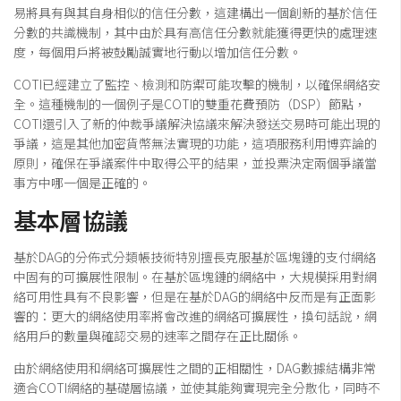
易將具有與其自身相似的信任分數，這建構出一個創新的基於信任
分數的共識機制，其中由於具有高信任分數就能獲得更快的處理速
度，每個用戶將被鼓勵誠實地行動以增加信任分數。
COTI已經建立了監控、檢測和防禦可能攻擊的機制，以確保網絡安
全。這種機制的一個例子是COTI的雙重花費預防（DSP）節點，
COTI還引入了新的仲裁爭議解決協議來解決發送交易時可能出現的
爭議，這是其他加密貨幣無法實現的功能，這項服務利用博弈論的
原則，確保在爭議案件中取得公平的結果，並投票決定兩個爭議當
事方中哪一個是正確的。
基本層協議
基於DAG的分佈式分類帳技術特別擅長克服基於區塊鏈的支付網絡
中固有的可擴展性限制。在基於區塊鏈的網絡中，大規模採用對網
絡可用性具有不良影響，但是在基於DAG的網絡中反而是有正面影
響的：更大的網絡使用率將會改進的網絡可擴展性，換句話說，網
絡用戶的數量與確認交易的速率之間存在正比關係。
由於網絡使用和網絡可擴展性之間的正相關性，DAG數據結構非常
適合COTI網絡的基礎層協議，並使其能夠實現完全分散化，同時不