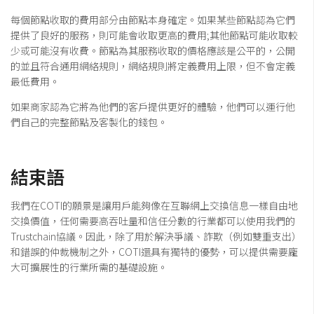
每個節點收取的費用部分由節點本身確定。如果某些節點認為它們
提供了良好的服務，則可能會收取更高的費用;其他節點可能收取較
少或可能沒有收費。節點為其服務收取的價格應該是公平的，公開
的並且符合通用網絡規則，網絡規則將定義費用上限，但不會定義
最低費用。
如果商家認為它將為他們的客戶提供更好的體驗，他們可以運行他
們自己的完整節點及客製化的錢包。
結束語
我們在COTI的願景是讓用戶能夠像在互聯網上交換信息一樣自由地
交換價值，任何需要高吞吐量和信任分數的行業都可以使用我們的
Trustchain協議。因此，除了用於解決爭議、詐欺（例如雙重支出）
和錯誤的仲裁機制之外，COTI還具有獨特的優勢，可以提供需要龐
大可擴展性的行業所需的基礎設施。