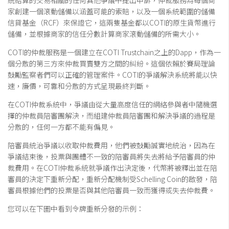
統結算的交易相關的任何其他爭議中提出申訴，仲裁服務為每個商
家創建一個滾動儲備以涵蓋可能的索賠，以及一個系統範圍的儲備
信貸基金（RCF）來保證它，這兩隻基金都以COTI的原生貨幣進行
儲備，並根據商家的信任分數計算商家滾動儲備的所需大小。
COTI的仲裁服務是一個建立在COTI Trustchain之上的Dapp，作為一
個分散的第三方來仲裁買賣雙方之間的糾紛。這個依賴於賽局理論
鼓勵監察者們可以正確的管理案件。COTI的爭議解決系統將能以快
速，廉價，可靠和分散的方式呈現最終判斷。
在COTI仲裁系統中，爭議由從大量高度信任的網絡參與者中隨機選
擇的仲裁員陪審團解決，而組建仲裁員陪審團和解決爭議的過程是
分散的，任何一方都不能有偏見。
陪審員統治爭議以收取仲裁費用，他們被鼓勵誠實地統治，因為在
爭議結束後，投票與團體不一致的陪審員將失去將給予陪審員的仲
裁費用。在COTI仲裁系統就爭議作出決定後，代幣將被釋出並在陪
審員的決定下重新分配，重新分配機制受Schelling Coin的啟發，陪
審員根據他們的投票是否與其他陪審員一致而獲得或失去仲裁費。
您可以在下圖中看到令牌重新分發的示例：