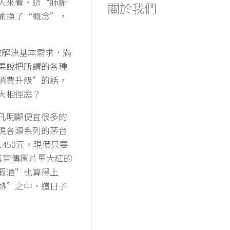
人來看，這“肺腑
關於我們
偷換了“概念”，
做解決基本需求，滿
果說把所謂的各種
消費升級”的話，
大相徑庭？
凡明顯便宜很多的
現各類系列的茅台
450元，現價只要
其宣傳圖片里大紅的
假酒”也算得上
熱”之中，這日子