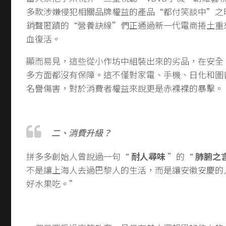
多款涉嫌侵犯相關品牌權益的產品“都付笑談中”之
銷聲匿蹟的“營養訣線”們正通過新一代電商捲土重
血復活。
顯而易見，這些從小作坊中組裝出來的劣品，在安全
多方面都沒有保障。這不僅對家電、手機、日化和圖
名譽傷害，對於消費者權益來說更是赤裸裸的暴擊。
二、
消費升級？
拼多多創始人曾說過一句“
耐人尋味
”的“
肺腑之
不是讓上海人去過巴黎人的生活，而是讓安徽安慶的
好水果吃。”