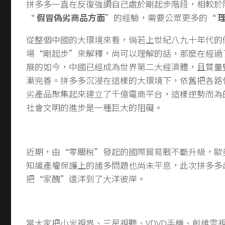
拼多多一直在反復強調自己處於剛起步階段，相較於
“
假冒偽劣商品方面
”的經驗，需要公眾更多的“
從整個中國的大環境來看，倘若上世紀八九十年代的
場“剛起步”來解釋，尚可以理解的話，那麼在經過
展的如今，中國已經成為世界第二大經濟體，且質量
漸完善。拼多多沉浸在這樣的大環境下，依舊把各路
劣產品聚集起來建立了千億電商平台，這樣逆勢而為
社會文明的進步是一種巨大的阻礙。
近期，由“零關稅”發起的國際貿易戰不斷升級，歐
知識產權保護上的諸多問題也尚未平息，此次拼多多
把“家醜”遠洋到了大洋彼岸。
當大家把小米視界、三星視聽、VDVD手機、創維雲