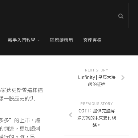
新手入門教學
區塊鏈應用
客座專欄
NEXT STORY
Linfinity | 星辰大海
般的征途
學家狄更斯曾這樣描
樣一股歷史的洪
PREVIOUS STORY
COTI：提供完整解
決方案的未來支付網
多多”的上市，讓
絡。
的倒退。更加諷刺
橫行的同時，另一