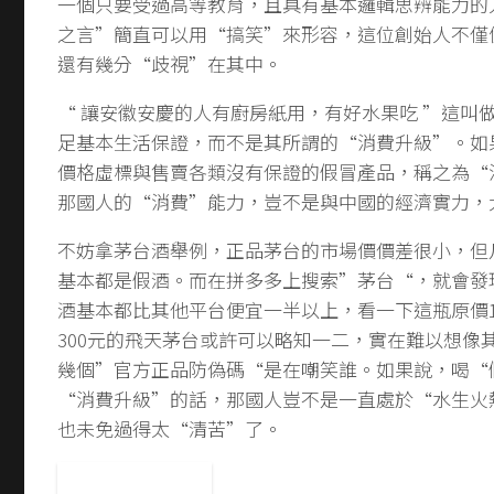
一個只要受過高等教育，且具有基本邏輯思辨能力的
之言”簡直可以用“搞笑”來形容，這位創始人不僅
還有幾分“歧視”在其中。
“ 讓安徽安慶的人有廚房紙用，有好水果吃 ”這叫
足基本生活保證，而不是其所謂的“消費升級”。如
價格虛標與售賣各類沒有保證的假冒產品，稱之為“
那國人的“消費”能力，豈不是與中國的經濟實力，
不妨拿茅台酒舉例，正品茅台的市場價價差很小，但
基本都是假酒。而在拼多多上搜索”茅台“，就會發
酒基本都比其他平台便宜一半以上，看一下這瓶原價1
300元的飛天茅台或許可以略知一二，實在難以想像
幾個”官方正品防偽碼“是在嘲笑誰。如果說，喝“
“消費升級”的話，那國人豈不是一直處於“水生火
也未免過得太“清苦”了。