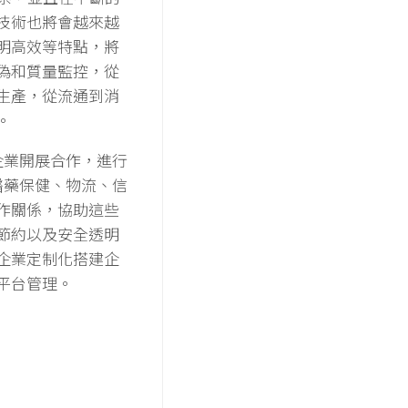
技術也將會越來越
明高效等特點，將
偽和質量監控，從
生產，從流通到消
。
家企業開展合作，進行
、醫藥保健、物流、信
作關係，協助這些
節約以及安全透明
企業定制化搭建企
平台管理。