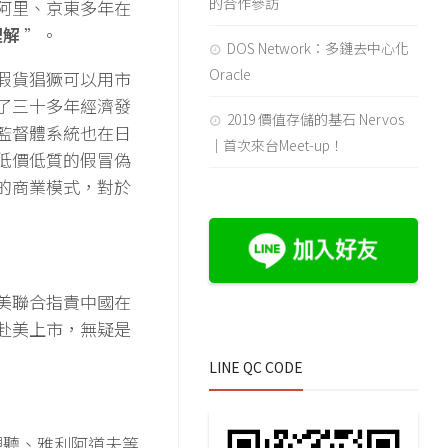
的合作參訪
阿里、京東多年在
理解
”。
DOS Network：多鏈去中心化
Oracle
假貨猖獗可以用市
了三十多年經濟發
2019 價值存儲的基石 Nervos
監督體系統也在日
｜首次來台Meet-up！
低價低質的假冒偽
的商業模式，對於
美聯合指責中國在
赴美上市，無疑是
LINE QC CODE
視聽、雅利阿道夫等