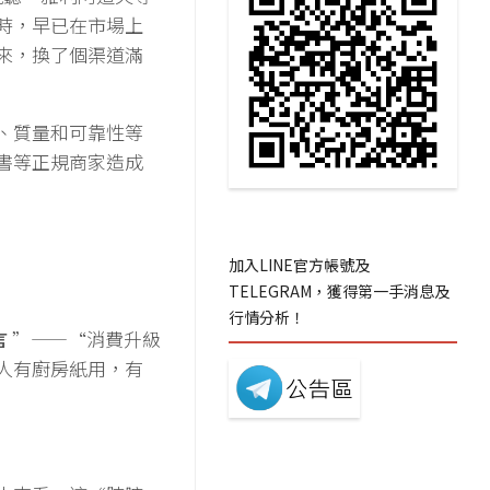
時，早已在市場上
來，換了個渠道滿
、質量和可靠性等
書等正規商家造成
加入LINE官方帳號及
TELEGRAM，獲得第一手消息及
行情分析！
言
”——“消費升級
人有廚房紙用，有