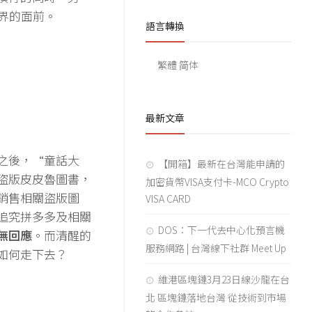
界的面前。
語言轉換
繁體
简体
最新文章
之後，“童話大
【開箱】最新在台灣能申請的
盜版皮皮魯圖書，
加密貨幣VISA支付卡-MCO Crypto
銷售相關盜版圖
VISA CARD
追究拼多多及相關
DOS：下一代去中心化預言機
無回應
。而清醒的
服務網路 | 台灣線下社群 Meet Up
如何走下去？
維港區塊鏈3月23日線沙龍在台
北 區塊鏈落地台灣 從技術到市場