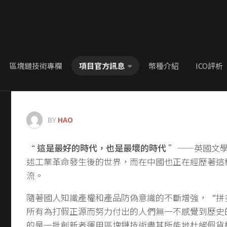
區塊鏈技術專欄
項目官方訊息
幣種介紹
ICO評析
BY
HAO
“
這是最好的時代，也是最壞的時代
”——英國文
述工業革命發生後的世界，而在中國也正在經歷著這
流。
隨著國人知識產權和產品防偽意識的不斷增強，“拼
所有為打假正源而努力付出的人們無一不感覺到歷史
的是一批創新者運用區塊鏈技術盡其所能地杜絕假貨