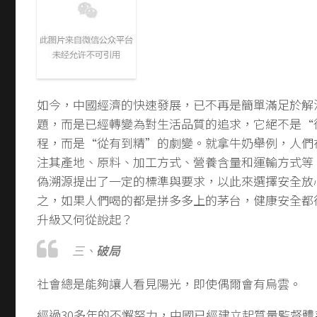
如今，中國經濟的快速發展，已不再是簡單滿足於解
題，而是已經轉變為對生活品質的追求，它絕不是“
程，而是“從有到精”的劇變。就拿牛奶舉例，人們
注其產地、原料、加工方式、營養含量和運輸方式等
偽溯源提出了一定的標準與要求，以此來選擇安全放
之，如果人們喝的都是拼多多上的茅台，健康安全都
升級又何從說起？
三、
破局
社會總是能夠讓人看見陽光，即使偶爾會有烏雲。
經過30多年的不懈努力，中國已經建立起質量監督