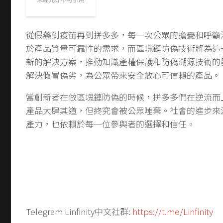
從假藥到疫苗再到拼多多，每一次公眾的擔憂和呼籲
於產品質量可靠性的需求，而區塊鏈防偽技術將為這
新的解決方案，推動知識產權保護和防偽溯源技術的
解決假冒偽劣，為公眾帶來安全放心可信賴的產品。
當創新者在做區塊鏈防偽的時候，拼多多們在逆流而
產品大肆其道，但終究會被公眾唾棄。社會的進步來
產力，也依賴於每一位參與者的選擇和信任。
Telegram Linfinity中文社群:
https://t.me/Linfinity