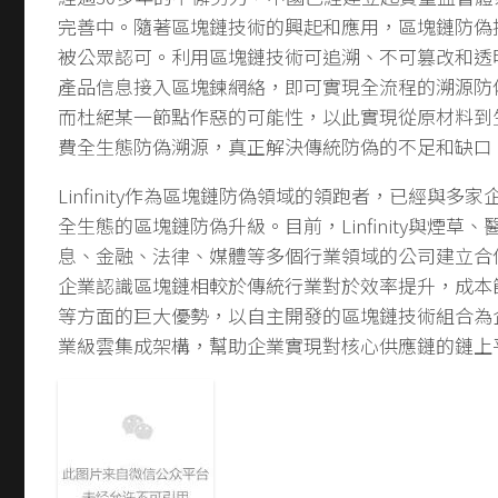
完善中。隨著區塊鏈技術的興起和應用，區塊鏈防偽
被公眾認可。利用區塊鏈技術可追溯、不可篡改和透
產品信息接入區塊鍊網絡，即可實現全流程的溯源防
而杜絕某一節點作惡的可能性，以此實現從原材料到
費全生態防偽溯源，真正解決傳統防偽的不足和缺口
Linfinity作為區塊鏈防偽領域的領跑者，已經與多
全生態的區塊鏈防偽升級。目前，Linfinity與煙草
息、金融、法律、媒體等多個行業領域的公司建立合
企業認識區塊鏈相較於傳統行業對於效率提升，成本
等方面的巨大優勢，以自主開發的區塊鏈技術組合為
業級雲集成架構，幫助企業實現對核心供應鏈的鏈上