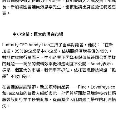
討區塊鏈技術如何助力中小企業。新加坡前人力部及貿工部部
長、新加坡國會議員張思樂先生，也被邀請出席並擔任特邀嘉
賓。
中小企業：巨大的潛在市場
Linfinity CEO Anndy Lian主持了圓桌討論會，他說：“在新
加坡，99％的企業是中小企業，佔總體經濟增長值的49％。
對於供應鏈行業而言，中小企業正面臨著與傳統跨國公司同樣
的難題——商品的流轉效率低和透明度不公開。Anndy表示，
這是一個巨大的市場，我們牢牢抓住，依托區塊鏈技術讓“難
題”不攻自破。
在會議的討論環節，新加坡時尚品牌——Pinc，Lovefreya.co
和FesoAsia的負責人紛紛表示，他們希望藉助區塊鏈技術杜絕
服裝設計行業中抄襲亂象，從而減少因此問題而帶來的利潤損
失。