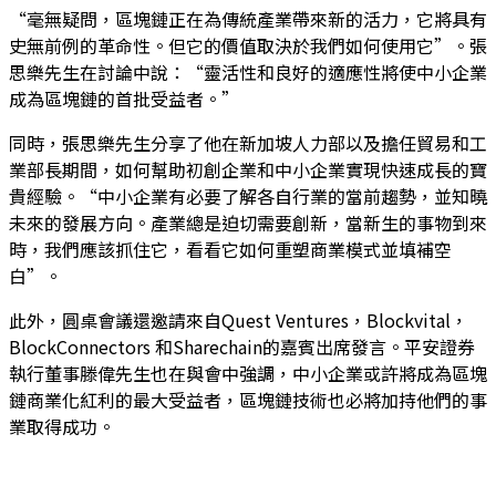
“毫無疑問，區塊鏈正在為傳統產業帶來新的活力，它將具有
史無前例的革命性。但它的價值取決於我們如何使用它”。張
思樂先生在討論中說：“靈活性和良好的適應性將使中小企業
成為區塊鏈的首批受益者。”
同時，張思樂先生分享了他在新加坡人力部以及擔任貿易和工
業部長期間，如何幫助初創企業和中小企業實現快速成長的寶
貴經驗。“中小企業有必要了解各自行業的當前趨勢，並知曉
未來的發展方向。產業總是迫切需要創新，當新生的事物到來
時，我們應該抓住它，看看它如何重塑商業模式並填補空
白”。
此外，圓桌會議還邀請來自Quest Ventures，Blockvital，
BlockConnectors 和Sharechain的嘉賓出席發言。平安證券
執行董事滕偉先生也在與會中強調，中小企業或許將成為區塊
鏈商業化紅利的最大受益者，區塊鏈技術也必將加持他們的事
業取得成功。