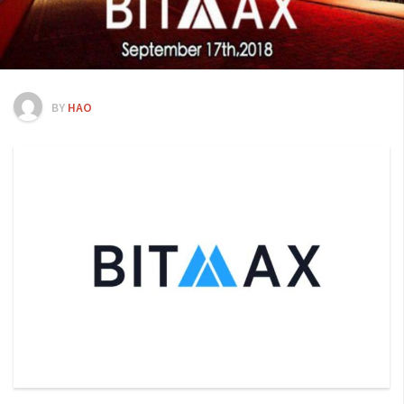
交易所
錢包
區塊鏈應用
客座專欄
BY
HAO