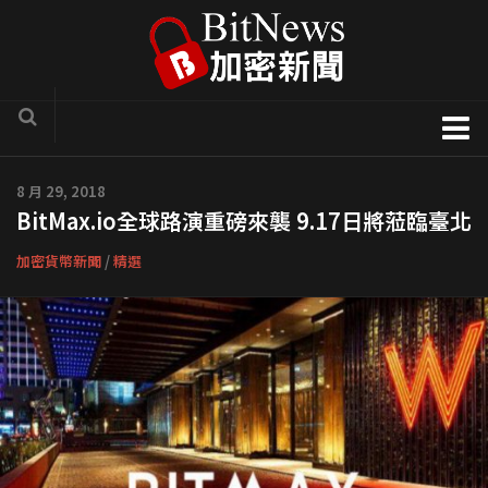
加密貨幣新聞
8 月 29, 2018
BitMax.io全球路演重磅來襲 9.17日將蒞臨臺北
區塊鏈技術專欄
項目官方訊息
加密貨幣新聞
/
精選
COTI
Solve.Care
幣種介紹
ICO評析
新手入門教學