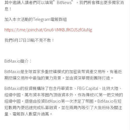
其中邀請人讀者們可以填寫”BitNews”，我們將會釋出更多獨家消
息！
加入本次活動的Telegram電報群組
https://t.me/joinchat/Gnu6-VMKBJfKOJSzfGIuNg
我們9月17日19點不見不散！
BitMax.io簡介：
BitMax.io是全球首家多重挖礦模式的加密貨幣資產交易所，有著近
期挖礦交易所中最強的實力背景，並由資深華爾街團隊打造。
BitMax.io的投資機構除了包含丹華資本、FBG Capital、比特大陸、
經緯中國、萬布資本等圈內頂級資本外，作為傳統VC第一把交椅的
經緯中國，還借由投資BitMax.io第一次涉足了幣圈。BitMax.io在短
短數周內便迅速完成私募融資，並在兩周內吸引了大批粉絲及關注
量、電報群人數竄升過萬。