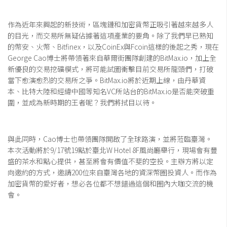
作為近年來興起的新技術，區塊鏈和加密貨幣正吸引著越來越多人
的目光，而交易所無疑佔據著這項產業的要角。除了我們早已熟知
的幣安、火幣、Bitfinex，以及CoinEx與Fcoin這樣的後起之秀，現在
George Cao博士將帶領著來自華爾街團隊創建的BitMax.io，加上全
新優良的交易挖礦模式，將可能試圖衝擊目前交易所龍頭們，打破
當下愈演愈烈的交易所之爭。BitMax.io將於近期上線，由丹華資
本、比特大陸和經緯中國等知名VC所站台的BitMax.io是否能突破重
圍，並成為新時期的王者呢？我們將拭目以待。
與此同時，Cao博士也帶領團隊開啟了全球路演，並將蒞臨臺灣。
本次活動將於9/17號19點於臺北W Hotel 8F風尚廳舉行，現場會有豐
盛的茶水和點心提供，甚至將會有價值不斐的空投。主辦方將以定
向邀約的方式，邀請200位來自臺灣各地的資深幣圈投資人。而作為
加密貨幣的愛好者，想必各位都不想錯過這個和圈內大咖交流的機
會。