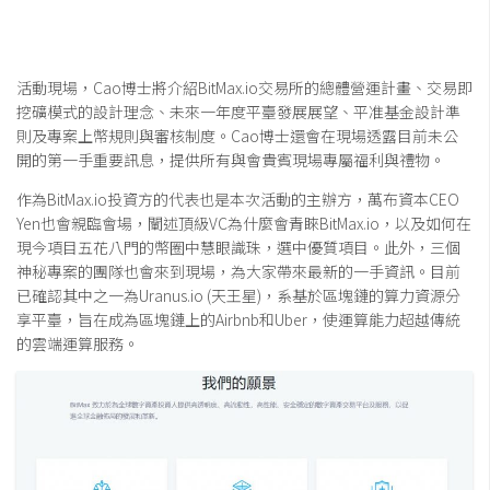
活動現場，Cao博士將介紹BitMax.io交易所的總體營運計畫、交易即
挖礦模式的設計理念、未來一年度平臺發展展望、平准基金設計準
則及專案上幣規則與審核制度。Cao博士還會在現場透露目前未公
開的第一手重要訊息，提供所有與會貴賓現場專屬福利與禮物。
作為BitMax.io投資方的代表也是本次活動的主辦方，萬布資本CEO
Yen也會親臨會場，闡述頂級VC為什麼會青睞BitMax.io，以及如何在
現今項目五花八門的幣圈中慧眼識珠，選中優質項目。此外，三個
神秘專案的團隊也會來到現場，為大家帶來最新的一手資訊。目前
已確認其中之一為Uranus.io (天王星)，系基於區塊鏈的算力資源分
享平臺，旨在成為區塊鏈上的Airbnb和Uber，使運算能力超越傳統
的雲端運算服務。