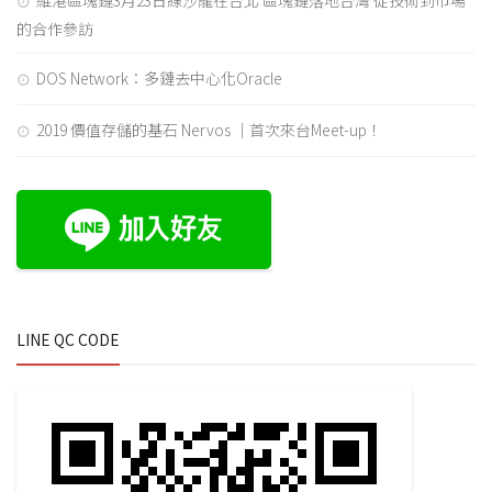
維港區塊鏈3月23日線沙龍在台北 區塊鏈落地台灣 從技術到市場
的合作參訪
DOS Network：多鏈去中心化Oracle
2019 價值存儲的基石 Nervos ｜首次來台Meet-up！
LINE QC CODE