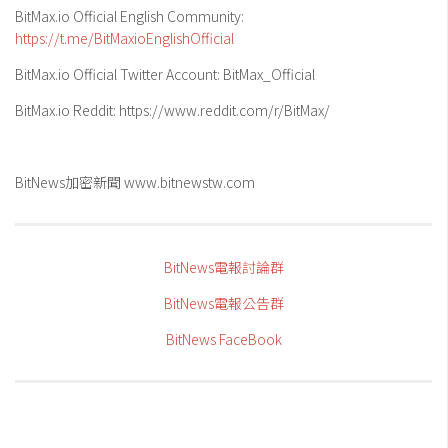
BitMax.io Official English Community:
https://t.me/BitMaxioEnglishOfficial
BitMax.io Official Twitter Account: BitMax_Official
BitMax.io Reddit: https://www.reddit.com/r/BitMax/
BitNews加密新聞 www.bitnewstw.com
BitNews電報討論群
BitNews電報公告群
BitNews FaceBook