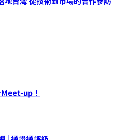
鏈落地台灣 從技術到市場的合作參訪
Meet-up！
 | 通證通評級