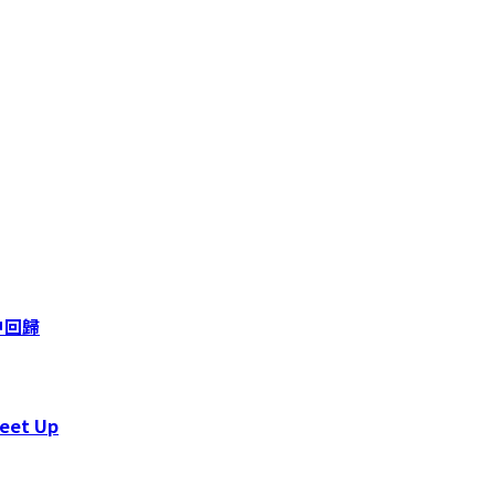
轉中回歸
et Up