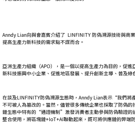
Anndy Lian向與會嘉賓介紹了 LINFINITY 防偽
提高生產力新科技的需求點不謀而合。
亞洲生產力組織（APO），是一個以提高生產力為目的，促進
新科技振興中小企業、促進地區發展、提升創新主導、普及綠
在談及LINFINITY防偽溯源生態時，Anndy Lian
不可被人為篡改的。當然，儘管很多傳統企業也採取了防偽的措施
鏈生態中特有的“通證機制”激發消費者主動參與防偽驗證的過程
整合使用，將區塊鏈+IoT+AI聯動起來，既可將供應鏈的弊