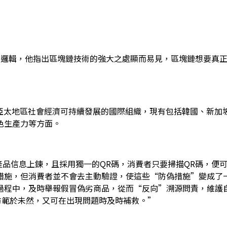
溯源技術與商業邏輯，他指出區塊鏈技術的強大之處顯而易見，區塊鏈想
亞太地區社會經濟可持續發展的國際組織，現有包括韓國、新加
色生產力等方面。
表示“我們將產品信息上鍊，且採用獨一的QR碼，消費者只要掃描QR
，但消費者並不會去主動驗證，使這些“防偽措施”變成了一條名副
中，及時舉報假冒偽劣商品，從而“反向”溯源問責，維護自身消費
端防範於未然，又可在出現問題時及時補救。”