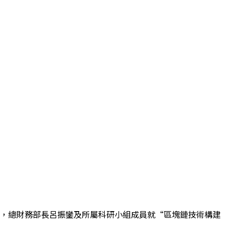
部部長劉本瑋，總財務部長呂振鑾及所屬科研小組成員就“區塊鏈技術構建