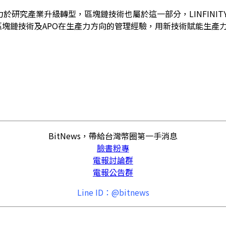
於研究產業升級轉型，區塊鏈技術也屬於這一部分，LINFINIT
區塊鏈技術及APO在生產力方向的管理經驗，用新技術賦能生產力的發展
BitNews，帶給台灣幣圈第一手消息
臉書粉專
電報討論群
電報公告群
Line ID：@bitnews