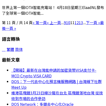
世界上第一個IOTA智能充電站！ 4月18日星期三ElaadNL發布
了全球第一個IOTA智能...
第 11 頁 / 共 14 頁
« 第一頁
« 上一頁
...
9
10
11
12
13
...
下一頁 »
最
後一頁 »
語言轉換
繁體
简体
最新文章
【開箱】最新在台灣能申請的加密貨幣VISA支付卡-
MCO Crypto VISA CARD
DOS：下一代去中心化預言機服務網路 | 台灣線下社群
Meet Up
維港區塊鏈3月23日線沙龍在台北 區塊鏈落地台灣 從技
術到市場的合作參訪
DOS Network：多鏈去中心化Oracle