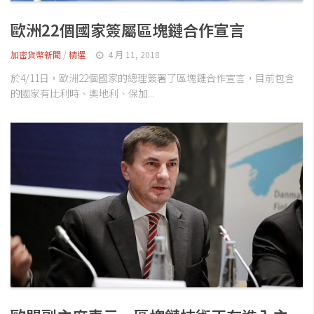
歐洲22個國家簽屬區塊鏈合作宣言
加密貨幣新聞
/
精選
4 月 11, 2018
於4/11日，歐洲22個國家的總理簽署了區塊鏈合作宣言，目前包含
的國家有比利時、奧地利、保加...