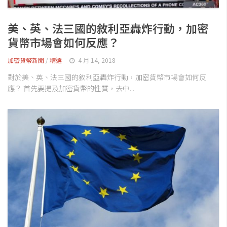
交易所
錢包
美、英、法三國的敘利亞轟炸行動，加密
區塊鏈應用
貨幣市場會如何反應？
客座專欄
加密貨幣新聞
/
精選
4 月 14, 2018
對於美、英、法三國的敘利亞轟炸行動，加密貨幣市場會如何反
應？ 首先要提及加密貨幣的性質，去中...