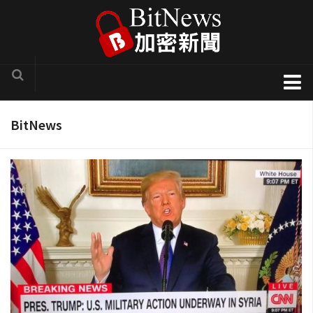
加密貨幣新聞
BitNews
區塊鏈技術專欄
項目官方訊息
COTI
Solve.Care
幣種介紹
ICO評析
新手入門教學