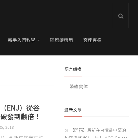
新手入門教學
區塊鏈應用
客座專欄
語言轉換
繁體
简体
oin（ENJ）從谷
最新文章
從破發到翻倍！
25, 2018
【開箱】最新在台灣能申請的
（ENJ） 念起來諧音可能