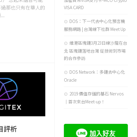
加密貨幣VISA支付卡-MCO Crypto
不過那也只有在華人的
VISA CARD
..
DOS：下一代去中心化預言機
服務網路 | 台灣線下社群 Meet Up
維港區塊鏈3月23日線沙龍在台
北 區塊鏈落地台灣 從技術到市場
的合作參訪
DOS Network：多鏈去中心化
Oracle
2019 價值存儲的基石 Nervos
｜首次來台Meet-up！
項目評析