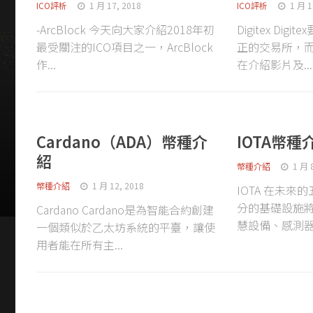
ICO評析
1 月 17, 2018
ICO評析
1 月 1
-ArcBlock 今天向大家介紹2018年初
Digitex Di
最受關注的ICO項目之一，ArcBlock
正的交易所，
作...
在介紹影片及...
Cardano（ADA）幣種介
IOTA幣種
紹
幣種介紹
1 月 
幣種介紹
1 月 12, 2018
IOTA 在未
分的基礎設施
Cardano Cardano是為智能合約創建
慧設備、感測器
一個類似於乙太坊系統的平臺，讓使
用者能在所有主...