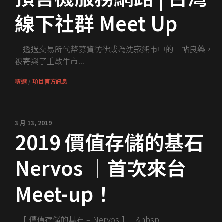
線下社群 Meet Up
透過交易所代幣募資彷彿成為沈寂熊市中的一帖良藥，
被寄與了重啟牛市...
精選
/
項目官方訊息
3 月 13, 2019
2019 價值存儲的基石
Nervos ｜首次來台
Meet-up！
【 價值存儲的基石 – Nervos 】 &nbsp...