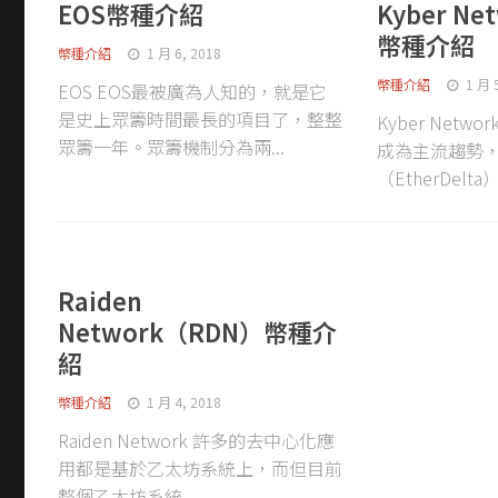
EOS幣種介紹
Kyber N
幣種介紹
幣種介紹
1 月 6, 2018
幣種介紹
1 月 
EOS EOS最被廣為人知的，就是它
是史上眾籌時間最長的項目了，整整
Kyber Net
眾籌一年。眾籌機制分為兩...
成為主流趨勢
（EtherDelta
Raiden
Network（RDN）幣種介
紹
幣種介紹
1 月 4, 2018
Raiden Network 許多的去中心化應
用都是基於乙太坊系統上，而但目前
整個乙太坊系統...