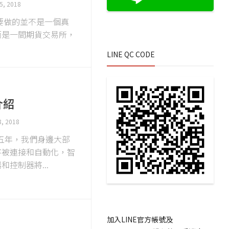
5, 2018
gitex要做的並不是一個真
而是一間期貨交易所，
LINE QC CODE
介紹
8, 2018
來的五年，我們身邊大部
將被連接和自動化，智
和控制器將...
加入LINE官方帳號及