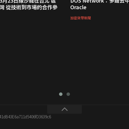
3月23日線沙龍在台北 區
DOS Network：多鏈去
灣 從技術到市場的合作參
Oracle
加密貨幣新聞
341dB43E6a711d5406fD3639c6