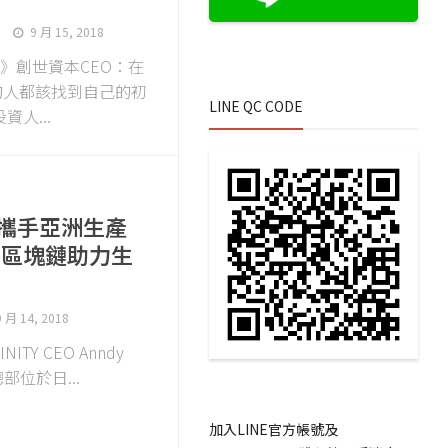
9 月 15, 2018
專訪》創世資本CEO：在
的人都該找到自己的初
LINE QC CODE
資人...
ITY攜手亞洲生產
用區塊鏈助力生
9 月 14, 2018
ITY CEO Anndy
總部位於日...
加入LINE官方帳號及