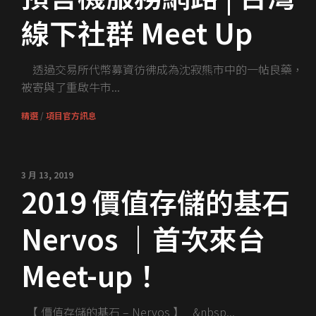
線下社群 Meet Up
透過交易所代幣募資彷彿成為沈寂熊市中的一帖良藥，
被寄與了重啟牛市...
精選
/
項目官方訊息
3 月 13, 2019
2019 價值存儲的基石
Nervos ｜首次來台
Meet-up！
【 價值存儲的基石 – Nervos 】 &nbsp...