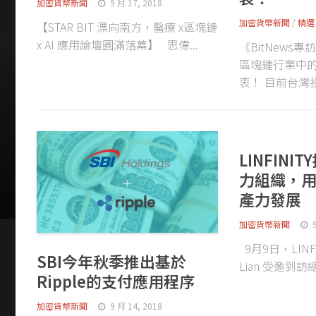
加密貨幣新聞
9 月 17, 2018
加密貨幣新聞
/
精選
【STAR BIT 漂向南方，醫療 x區塊鏈
x AI 應用論壇圓滿落幕】 思偉...
《BitNews
區塊鏈行業中
衷！ 目前台灣投
LINFIN
力組織，
產力發展
加密貨幣新聞
9月9日，LINFIN
SBI今年秋季推出基於
Lian 受邀到訪
Ripple的支付應用程序
加密貨幣新聞
9 月 14, 2018