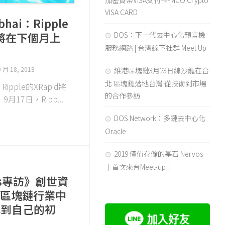
加密貨幣VISA支付卡-MCO Crypto
VISA CARD
rbhai：Ripple
d將在下個月上
DOS：下一代去中心化預言機
服務網路 | 台灣線下社群 Meet Up
9 月 18, 2018
維港區塊鏈3月23日線沙龍在台
北 區塊鏈落地台灣 從技術到市場
i：Ripple的XRapid將
的合作參訪
月17日，Ripp...
DOS Network：多鏈去中心化
Oracle
2019 價值存儲的基石 Nervos
｜首次來台Meet-up！
ws專訪》創世資
在區塊鏈行業中
找到自己的初