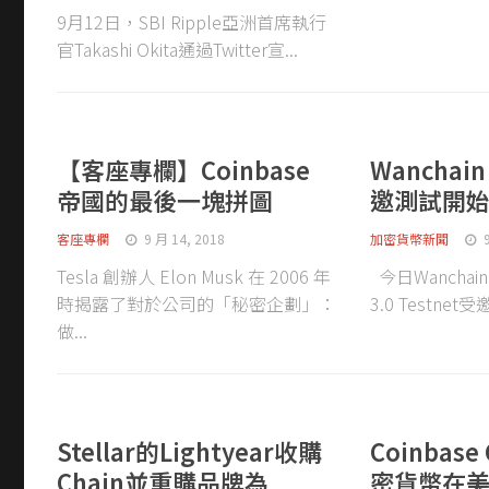
9月12日，SBI Ripple亞洲首席執行
官Takashi Okita通過Twitter宣...
【客座專欄】Coinbase
Wanchain
帝國的最後一塊拼圖
邀測試開
客座專欄
9 月 14, 2018
加密貨幣新聞
Tesla 創辦人 Elon Musk 在 2006 年
今日Wanchai
時揭露了對於公司的「秘密企劃」：
3.0 Testnet
做...
Stellar的Lightyear收購
Coinbas
Chain並重購品牌為
密貨幣在