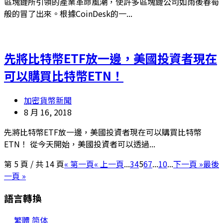
區塊鏈所引領的產業革命風潮，使許多區塊鏈公司如雨後春筍
般的冒了出來。根據CoinDesk的一...
先將比特幣ETF放一邊，美國投資者現在
可以購買比特幣ETN！
加密貨幣新聞
8 月 16, 2018
先將比特幣ETF放一邊，美國投資者現在可以購買比特幣
ETN！ 從今天開始，美國投資者可以透過...
第 5 頁 / 共 14 頁
« 第一頁
« 上一頁
...
3
4
5
6
7
...
10
...
下一頁 »
最後
一頁 »
語言轉換
繁體
简体