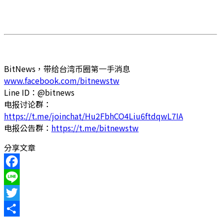
BitNews，带给台湾币圈第一手消息
www.facebook.com/bitnewstw
Line ID：@bitnews
电报讨论群：
https://t.me/joinchat/Hu2FbhCO4Liu6ftdqwL7IA
电报公告群：
https://t.me/bitnewstw
分享文章
Facebook
Line
Twitter