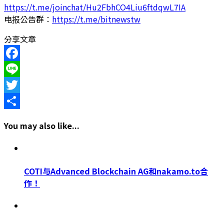
https://t.me/joinchat/Hu2FbhCO4Liu6ftdqwL7IA
电报公告群：
https://t.me/bitnewstw
分享文章
Facebook
Line
Twitter
Share
You may also like...
COTI与Advanced Blockchain AG和nakamo.to合
作！