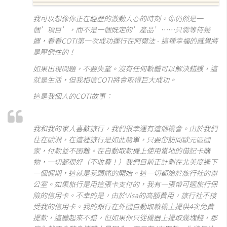
我可以想像你正在經歷的激動人心的時刻。你仍然是一
個’項目’，而不是一個既定的’產品’……只需等待幾
週，看看COTI第一次成功運行在阿爾法 -
這種
幸福的感覺將
是壓倒性的！
如果出現問題，不要失望。沒有任何軟體可以解決錯誤，這
就是生活，但我相信COTI將會取得巨大成功。
這是我個人的COTI故事：
我和我的家人喜歡旅行，我們很幸運有這個機會。由於我們
住在歐洲，在這裡旅行是如此簡單，只要您訪問歐元區國
家，付款並不困難。在自動取款機上使用當地的借記卡購
物，一切都很好（不收費！）我們目前正計劃在北美度過下
一個假期，這就是我頭痛的開始。這一切都始於旅行社的辦
公室。如果旅行是用這張卡支付的，我有一張帶可選旅行保
險的信用卡。不幸的是，由於Visa的高額費用，旅行社不接
受我的信用卡。我的銀行在外國自動取款機上提供4次免費
提款，這聽起來不錯，但如果你只從機器上提取幾塊錢，那