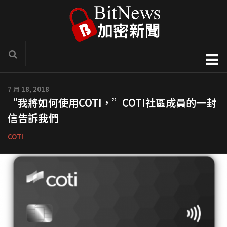
加密貨幣新聞
7 月 18, 2018
“我將如何使用COTI，”COTI社區成員的一封
區塊鏈技術專欄
信告訴我們
項目官方訊息
COTI
COTI
Solve.Care
幣種介紹
ICO評析
新手入門教學