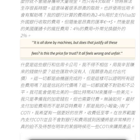
麼你就不會隨身攜帶大量現金，而只有4次取款，你將無法
生存很長時間。這意味著很多昂貴的取款。也許使用信用卡
會有幫助嗎？我的銀行計算的費用約為2-4％用於支付Visa加
外國銀行收取的費用，但隨後是昂貴的匯率€→$。然後是我
的美國運通卡的瘋狂費用：4％的費用+外幣兌換額外的
2％。
什麼是這些銀行和信用卡公司，我不得不相信，用我辛苦賺
來的錢做什麼？這些匯款中沒有人（我願意為此付出代
價）。這一切都是由機器完成的，但是這樣可以證明所有這
些費用嗎？這是信託的代價嗎？這一切都感覺不對勁和不公
平。我可能會使用北美的一個比特幣ATM來獲得一些美元。
我只是準備我的加密錢包，但也需要付費。無論如何，最好
支付加密費用而不是菲亞特費用！那是我的小報復;-)有了
COTI，我希望有一個更好的世界，收費低至零。在世界範圍
內支付COTI並且不會對銀行和費用感到困擾將是非常棒的！
真的迫不及待想在明年的某個時候花一些COTI來購買產品。