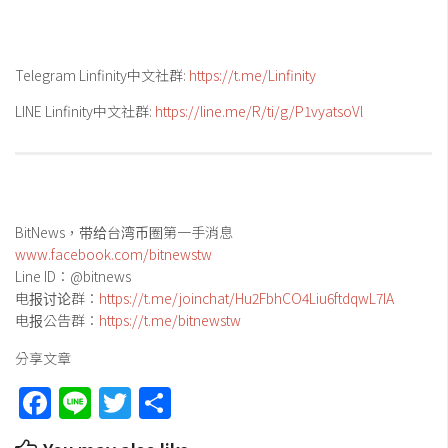
Telegram Linfinity中文社群:
https://t.me/Linfinity
LINE Linfinity中文社群:
https://line.me/R/ti/g/P1vyatsoVl
BitNews，带给台湾币圈第一手消息
www.facebook.com/bitnewstw
Line ID：@bitnews
电报讨论群：
https://t.me/joinchat/Hu2FbhCO4Liu6ftdqwL7IA
电报公告群：
https://t.me/bitnewstw
分享文章
Facebook
Line
Twitter
Share