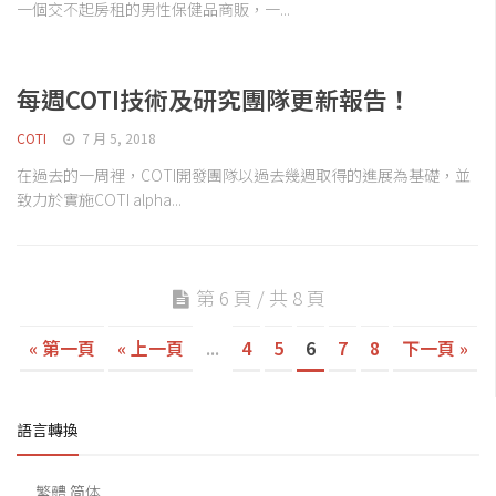
一個交不起房租的男性保健品商販，一...
每週COTI技術及研究團隊更新報告！
COTI
7 月 5, 2018
在過去的一周裡，COTI開發團隊以過去幾週取得的進展為基礎，並
致力於實施COTI alpha...
第 6 頁 / 共 8 頁
« 第一頁
« 上一頁
...
4
5
6
7
8
下一頁 »
語言轉換
繁體
简体