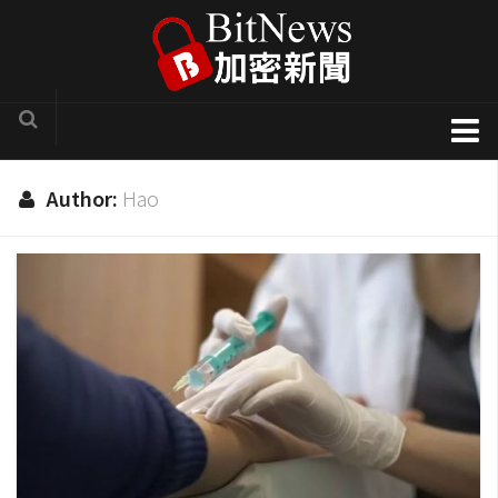
加密貨幣新聞
Author:
Hao
區塊鏈技術專欄
項目官方訊息
COTI
Solve.Care
幣種介紹
ICO評析
新手入門教學