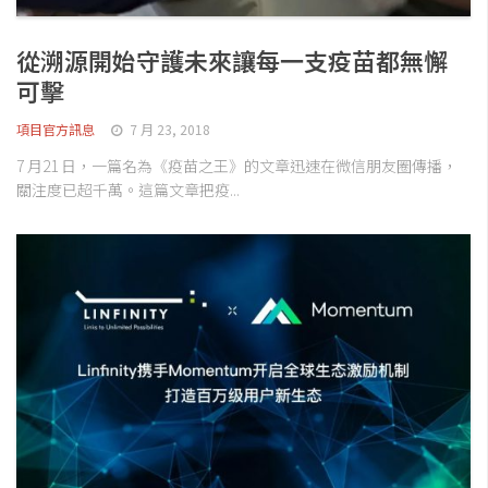
交易所
錢包
從溯源開始守護未來讓每一支疫苗都無懈
區塊鏈應用
可擊
客座專欄
項目官方訊息
7 月 23, 2018
7 月21 日，一篇名為《疫苗之王》的文章迅速在微信朋友圈傳播，
關注度已超千萬。這篇文章把疫...