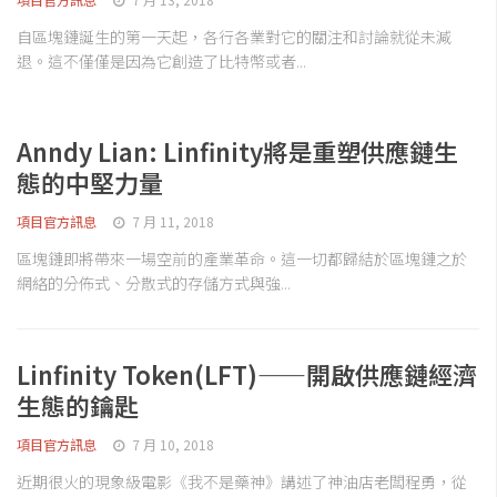
自區塊鏈誕生的第一天起，各行各業對它的關注和討論就從未減
退。這不僅僅是因為它創造了比特幣或者...
Anndy Lian: Linfinity將是重塑供應鏈生
態的中堅力量
項目官方訊息
7 月 11, 2018
區塊鏈即將帶來一場空前的產業革命。這一切都歸結於區塊鏈之於
網絡的分佈式、分散式的存儲方式與強...
Linfinity Token(LFT)——開啟供應鏈經濟
生態的鑰匙
項目官方訊息
7 月 10, 2018
近期很火的現象級電影《我不是藥神》講述了神油店老闆程勇，從